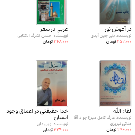
مدرسان شریف و انتشارت ارشد کتاب‌های..
(2)
دانشگاه پیامـ نور
(10)
در آغوش نور
عربی در سفر
نویسنده: بتی جین آیدی
نویسنده: حسن اشرف الکتابی
252,000
تومان
348,000
تومان
لقاء الله
خدا حقیقتی در اعماق وجود
انسان
نویسنده: عارف کامل میرزا جواد آقا
ملکی تبریزی
نویسنده: وین دایر
396,000
تومان
324,000
تومان