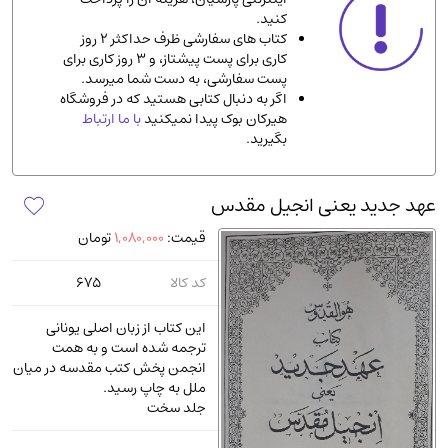
کنید.
ادیان و مذاهب
(142)
کتاب های سفارشی ظرف حداکثر 2 روز
دانشگاهی و آموزشی
(534)
کاری برای پست پیشتاز، و 3 روز کاری برای
پست سفارشی، به دست شما میرسد.
اقتصادی، بازاریابی و مالی
(56)
اگر به دنبال کتابی هستید که در فروشگاه
کتاب های متفرقه
(102)
هیرکان بوک پیدا نمیکنید
با ما ارتباط
بگیرید.
علمی
(92)
پزشکی
(140)
عهد جدید یعنی انجیل مقدس
کامپیوتر و نرم افزار
(13)
قیمت:
1,080,000
تومان
ورزشی و تربیت بدنی
(34)
آشپزی و خوراکی
(25)
کد کالا
675
سرگرمی و بازی
(7)
این کتاب از زبان اصلی یونانی
سیاسی
(116)
ترجمه شده است و به همت
انجمن پخش کتب مقدسه در میان
رمان و داستان خارجی
(489)
ملل به چاپ رسید.
حقوقی و قانون
(47)
جلد سخت
کتاب های مصور رنگی و گلاسه
(23)