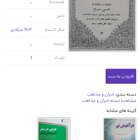
نویسنده
_
عرفانی و سلوک
(45)
ناشر
_
الکترونیک
(11)
دایره المعارف و فرهنگ
(13)
سال انتشار
1904 میلادی
علوم غریبه و شهودی
(16)
ترجمه
_
معماری، عمران و شهرسازی
(29)
سینما و فیلم
(54)
تعداد
1
کتاب های قدیمی دینی و مذهبی
(14)
طراحی هنر و نقاشی و مجسمه سازی
(26)
زندگینامه شهدا
(9)
دسته بندی:
ادیان و مذاهب
کتاب چاپ سنگی و کتاب خطی قدیمی
مشاهده دسته ادیان و مذاهب
جغرافیا
(9)
گزینه های مشابه
استخدامی و کاریابی دولتی و خصوصی.سوالـات
و آزمونها
(2)
آموزشی و کنکوری