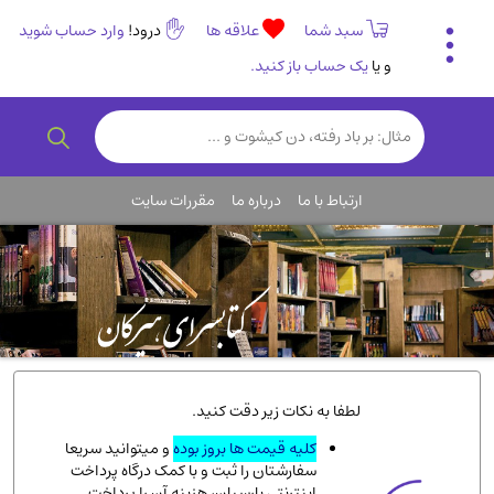
سبد شما
علاقه ها
درود!
وارد حساب شوید
و یا
یک حساب باز کنید.
تاریخی و فرهنگی
(838)
رمان و داستان ایرانی
(307)
هنر و موسیقی
(61)
ارتباط با ما
درباره ما
مقررات سایت
روانشناسی
(357)
انگلیسی و زبان خارجی
(14)
کودکان و نوجوانان
(76)
کتب نادر و کمیاب
(19)
روانشناسی
(112)
طب گیاهی و سنتی
(45)
لطفا به نکات زیر دقت کنید.
فلسفه و جامعه شناسی
(151)
کلیه قیمت ها بروز بوده
و میتوانید سریعا
سفارشتان را ثبت و با کمک درگاه پرداخت
ادبیات و شعر
(511)
اینترنتی پارسیان، هزینه آن را پرداخت