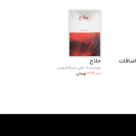
اضافات
حلاج
نویسنده: علی میرفطروس
264,000
تومان