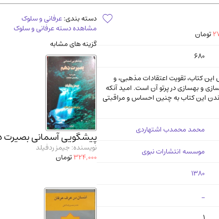
آموزشی و کنکوری
مدرس
دسته بندی:
عرفانی و سلوک
مشاهده دسته عرفانی و سلوک
27
تومان
گزینه های مشابه
680
 این کتاب، تقویت اعتقادات مذهبی، و
ازی و بهسازی در پرتو آن است. امید آنکه
اندن این کتاب به چنین احساس و مراقبتی
محمد محمدب اشتهاردی
پیشگویی آسمانی بصیرت 
نویسنده: جیمز ردفیلد
موسسه انتشارات نبوی
324,000
تومان
1380
_
1