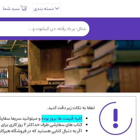
سبد شما
دسته بندی
تاریخی و فرهنگی
(838)
روانشناسی
(357)
کتب نادر و کمیاب
(19)
فلسفه و جامعه شناسی
(151)
دانشگاهی و آموزشی
(534)
علمی
(92)
ورزشی و تربیت بدنی
(34)
سیاسی
(116)
کتاب های مصور رنگی و گلاسه
(23)
لطفا به نکات زیر دقت کنید.
دایره المعارف و فرهنگ
(13)
کلیه قیمت ها بروز بوده
و میتوانید سریعا سفارشت
کتاب های سفارشی ظرف حداکثر 2 روز کاری برای پست پیشتاز، و 3 روز کاری برای پست سفارشی، به دست شما میرسد.
سینما و فیلم
(54)
اگر به دنبال کتابی هستید که در فروشگاه هیرکا
زندگینامه شهدا
(9)