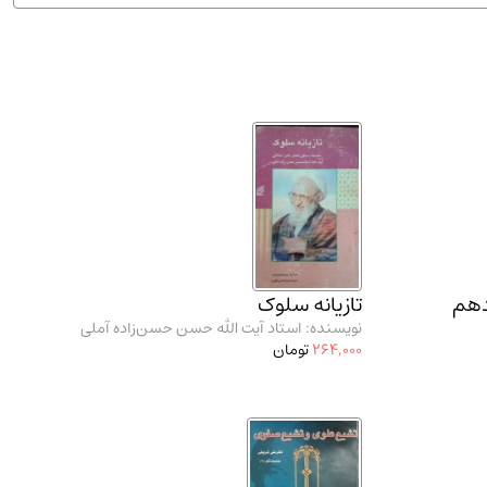
ان شریف و انتشارت ارشد کتاب‌های..
(2)
دهم
تازیانه سلوک
نویسنده: استاد آیت الله حسن حسن‌زاده آملی
264,000
تومان