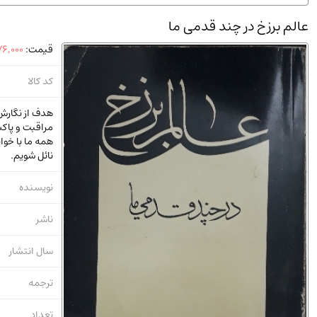
استخدامی و کاریابی دولتی و خصوصی.سوالـات و آزمونها
(2)
عالم برزخ در چند قدمی ما
دانشگاه پیامـ نور
(10)
قیمت:
6,000
کد کالا
هدف از نگارش
مراقبت و پاکس
همه ما با خو
نائل شویم.
نویسنده
ناشر
سال انتشار
ترجمه
تعداد