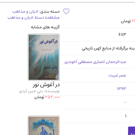
آموزشی و کنکوری
مدرس
دسته بندی:
ادیان و مذاهب
مشاهده دسته ادیان و مذاهب
2
تومان
گزینه های مشابه
683
ینه برگرفته از منابع کهن تاریخی
عبدالرحمان انصاری مصطفی آخوندی
عصر غیبت
در آغوش نور
1393
نویسنده: بتی جین آیدی
252,000
تومان
-
1