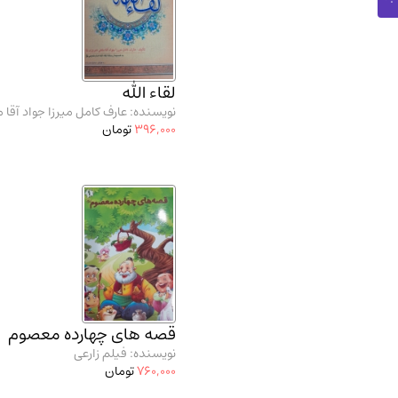
لقاء الله
نویسنده: عارف کامل میرزا جواد آقا 
396,000
تومان
قصه های چهارده معصوم
نویسنده: فیلم زارعی
760,000
تومان