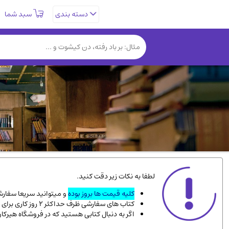
سبد شما
دسته بندی
تاریخی و فرهنگی
(838)
روانشناسی
(357)
کتب نادر و کمیاب
(19)
فلسفه و جامعه شناسی
(151)
دانشگاهی و آموزشی
(534)
علمی
(92)
ورزشی و تربیت بدنی
(34)
سیاسی
(116)
کتاب های مصور رنگی و گلاسه
(23)
لطفا به نکات زیر دقت کنید.
دایره المعارف و فرهنگ
(13)
کلیه قیمت ها بروز بوده
و میتوانید سریعا سفارشت
کتاب های سفارشی ظرف حداکثر 2 روز کاری برای پست پیشتاز، و 3 روز کاری برای پست سفارشی، به دست شما میرسد.
سینما و فیلم
(54)
اگر به دنبال کتابی هستید که در فروشگاه هیرکا
زندگینامه شهدا
(9)