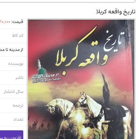
استخدامی و کاریابی دولتی و خصوصی.سوالـات و آزمونها
(2)
تاریخ واقعه کربلا
دانشگاه پیامـ نور
(10)
قیمت:
40,000
کد کالا
از مدینه تا مد
نویسنده
ناشر
سال انتشار
ترجمه
تعداد