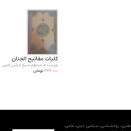
کلیات مفاتیح الجنان
نویسنده: مرحوم شیخ عباس قمی
324,000
تومان
، هنری، روانشناسی، سیاسی، دینی، علمی،