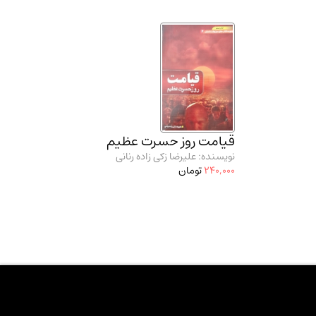
قیامت روز حسرت عظیم
نویسنده: علیرضا زکی زاده رنانی
240,000
تومان