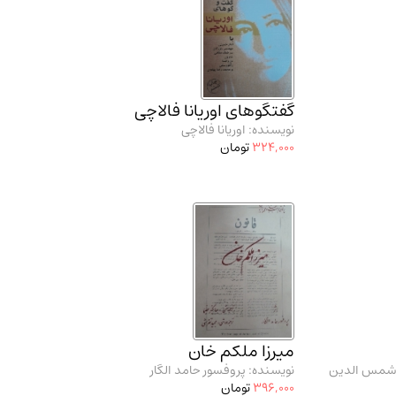
گفتگوهای اوریانا فالاچی
نویسنده: اوریانا فالاچی
324,000
تومان
میرزا ملکم خان
 شمس الدین
نویسنده: پروفسور حامد الگار
396,000
تومان