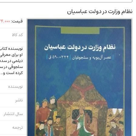
استخدامی و کاریابی دولتی و خصوصی.سوالـات و آزمونها
(2)
نظام وزارت در دولت عباسیان
دانشگاه پیامـ نور
(10)
قیمت:
4,000
کد کالا
نویسنده کتاب 
او برای معرف
دیلمی در سده
سلجوقی در س
کرده است و..
نویسنده
ناشر
سال انتشار
ترجمه