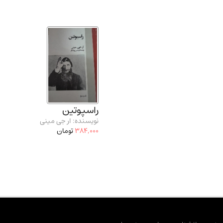
راسپوتین
نویسنده: ار جی مینی
384,000
تومان