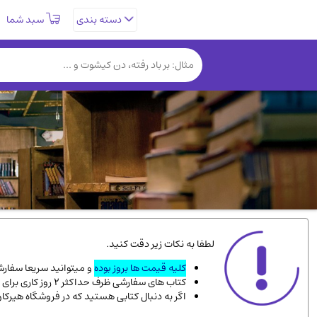
سبد شما
دسته بندی
تاریخی و فرهنگی
(838)
روانشناسی
(357)
کتب نادر و کمیاب
(19)
فلسفه و جامعه شناسی
(151)
دانشگاهی و آموزشی
(534)
علمی
(92)
ورزشی و تربیت بدنی
(34)
سیاسی
(116)
کتاب های مصور رنگی و گلاسه
(23)
لطفا به نکات زیر دقت کنید.
دایره المعارف و فرهنگ
(13)
کلیه قیمت ها بروز بوده
و میتوانید سریعا سفارشت
کتاب های سفارشی ظرف حداکثر 2 روز کاری برای پست پیشتاز، و 3 روز کاری برای پست سفارشی، به دست شما میرسد.
سینما و فیلم
(54)
اگر به دنبال کتابی هستید که در فروشگاه هیرکا
زندگینامه شهدا
(9)