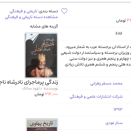
آموزشی و کنکوری
مدرس
دسته بندی:
تاریخی و فرهنگی
مشاهده دسته تاریخی و فرهنگی
32
تومان
گزینه های مشابه
686
از استادان برجسته عرب به شمار میرود.
ی وزیران برجسته و سیاستمدار دولت شیعی
 چهارم و پنجم هجری و نیز دولت سنی
ده هلی پنجم و ششم هجری تلاش زیادی
زندگی پرماجرای نادرشاه ناج
محمد مسفر زهرانی
نویسنده: داوود سالک
312,000
تومان
شرکت انتشارات علمی و فرهنگی
1393
ستار عودی