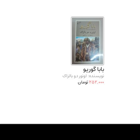
بابا گوریو
نویسنده: اونور دو بالزاک
252,000
تومان