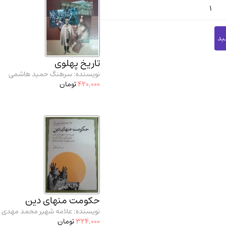
1
تاریخ پهلوی
نویسنده: سرهنگ حمید هاشمی
420,000
تومان
حکومت منهای دین
نویسنده: علامه شهیر محمد مهدی
324,000
تومان