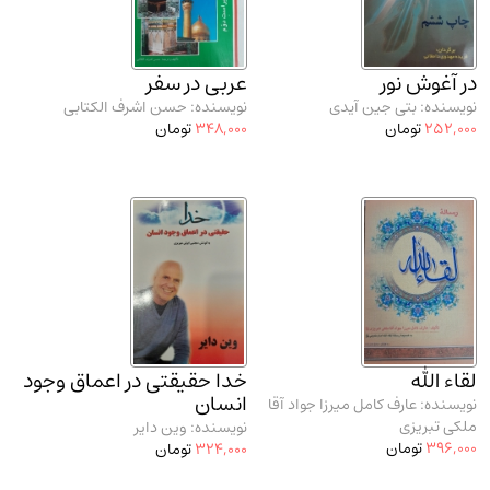
مدرسان شریف و انتشارت ارشد کتاب‌های..
(2)
دانشگاه پیامـ نور
(10)
در آغوش نور
عربی در سفر
نویسنده: بتی جین آیدی
نویسنده: حسن اشرف الکتابی
252,000
تومان
348,000
تومان
لقاء الله
خدا حقیقتی در اعماق وجود
انسان
نویسنده: عارف کامل میرزا جواد آقا
ملکی تبریزی
نویسنده: وین دایر
396,000
تومان
324,000
تومان