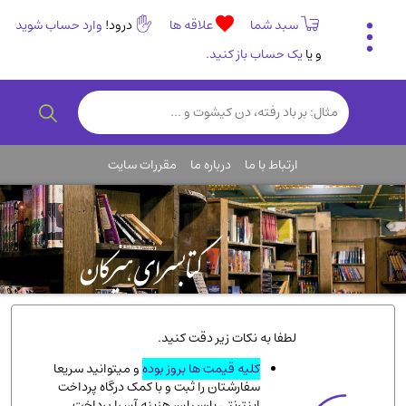
سبد شما
علاقه ها
درود!
وارد حساب شوید
و یا
یک حساب باز کنید.
تاریخی و فرهنگی
(838)
رمان و داستان ایرانی
(307)
هنر و موسیقی
(61)
ارتباط با ما
درباره ما
مقررات سایت
روانشناسی
(357)
انگلیسی و زبان خارجی
(14)
کودکان و نوجوانان
(76)
کتب نادر و کمیاب
(19)
روانشناسی
(112)
طب گیاهی و سنتی
(45)
لطفا به نکات زیر دقت کنید.
فلسفه و جامعه شناسی
(151)
کلیه قیمت ها بروز بوده
و میتوانید سریعا
سفارشتان را ثبت و با کمک درگاه پرداخت
ادبیات و شعر
(511)
اینترنتی پارسیان، هزینه آن را پرداخت