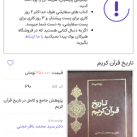
کنید.
ادیان و مذاهب
(142)
کتاب های سفارشی ظرف حداکثر 2 روز
دانشگاهی و آموزشی
(534)
کاری برای پست پیشتاز، و 3 روز کاری برای
پست سفارشی، به دست شما میرسد.
اقتصادی، بازاریابی و مالی
(56)
اگر به دنبال کتابی هستید که در فروشگاه
کتاب های متفرقه
(102)
هیرکان بوک پیدا نمیکنید
با ما ارتباط
بگیرید.
علمی
(92)
پزشکی
(140)
تاریخ قرآن کریم
کامپیوتر و نرم افزار
(13)
قیمت:
650,000
تومان
ورزشی و تربیت بدنی
(34)
آشپزی و خوراکی
(25)
کد کالا
690
سرگرمی و بازی
(7)
پژوهش جامع و کامل در تاریخ قرآن
سیاسی
(116)
کریم
رمان و داستان خارجی
(489)
نویسنده
حقوقی و قانون
(47)
دکتر سید محمد باقر حجتی
کتاب های مصور رنگی و گلاسه
(23)