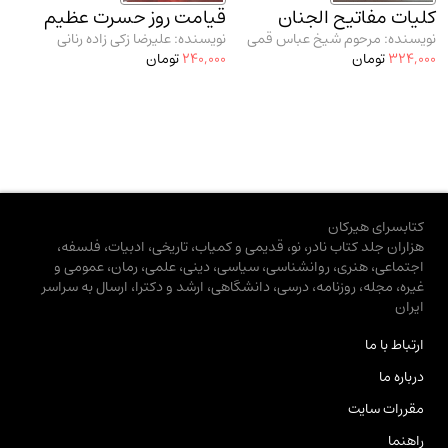
کلیات مفاتیح الجنان
قیامت روز حسرت عظیم
نویسنده: مرحوم شیخ عباس قمی
نویسنده: علیرضا زکی زاده رنانی
324,000
تومان
240,000
تومان
کتابسرای هیرکان
هزاران جلد کتاب نادر، نو، قدیمی و کمیاب، تاریخی، ادبیات، فلسفه،
اجتماعی، هنری، روانشناسی، سیاسی، دینی، علمی، رمان، عمومی و
غیره، مجله، روزنامه، درسی، دانشگاهی، ارشد و دکترا، ارسال به سراسر
ایران
ارتباط با ما
درباره ما
مقررات سایت
راهنما