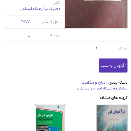
ناشر
عرفانی و سلوک
(45)
دفتر نشر فرهنگ اسلامی
الکترونیک
(11)
سال انتشار
1377
دایره المعارف و فرهنگ
(13)
علوم غریبه و شهودی
(16)
ترجمه
_
معماری، عمران و شهرسازی
(29)
تعداد
1
سینما و فیلم
(54)
کتاب های قدیمی دینی و مذهبی
(14)
طراحی هنر و نقاشی و مجسمه سازی
(26)
زندگینامه شهدا
(9)
دسته بندی:
ادیان و مذاهب
مشاهده دسته ادیان و مذاهب
کتاب چاپ سنگی و کتاب خطی قدیمی
گزینه های مشابه
جغرافیا
(9)
استخدامی و کاریابی دولتی و خصوصی.سوالـات
و آزمونها
(2)
آموزشی و کنکوری