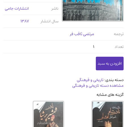
عرفانی و سلوک
(45)
ناشر
انتشارات جامی
الکترونیک
(11)
سال انتشار
1387
دایره المعارف و فرهنگ
(13)
علوم غریبه و شهودی
(16)
ترجمه
مرتضی ثاقب فر
معماری، عمران و شهرسازی
(29)
تعداد
1
سینما و فیلم
(54)
کتاب های قدیمی دینی و مذهبی
(14)
طراحی هنر و نقاشی و مجسمه سازی
(26)
زندگینامه شهدا
(9)
دسته بندی:
تاریخی و فرهنگی
مشاهده دسته تاریخی و فرهنگی
کتاب چاپ سنگی و کتاب خطی قدیمی
گزینه های مشابه
جغرافیا
(9)
استخدامی و کاریابی دولتی و خصوصی.سوالـات
و آزمونها
(2)
آموزشی و کنکوری