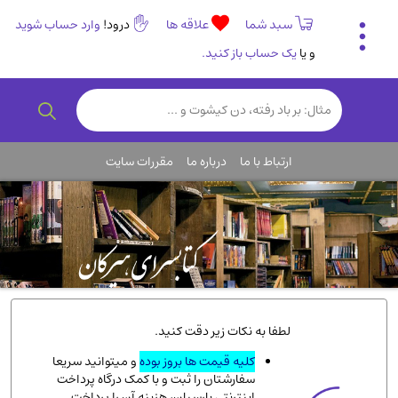
سبد شما
علاقه ها
درود!
وارد حساب شوید
و یا
یک حساب باز کنید.
تاریخی و فرهنگی
(838)
رمان و داستان ایرانی
(307)
هنر و موسیقی
(61)
ارتباط با ما
درباره ما
مقررات سایت
روانشناسی
(357)
انگلیسی و زبان خارجی
(14)
کودکان و نوجوانان
(76)
کتب نادر و کمیاب
(19)
روانشناسی
(112)
طب گیاهی و سنتی
(45)
لطفا به نکات زیر دقت کنید.
فلسفه و جامعه شناسی
(151)
کلیه قیمت ها بروز بوده
و میتوانید سریعا
سفارشتان را ثبت و با کمک درگاه پرداخت
ادبیات و شعر
(511)
اینترنتی پارسیان، هزینه آن را پرداخت