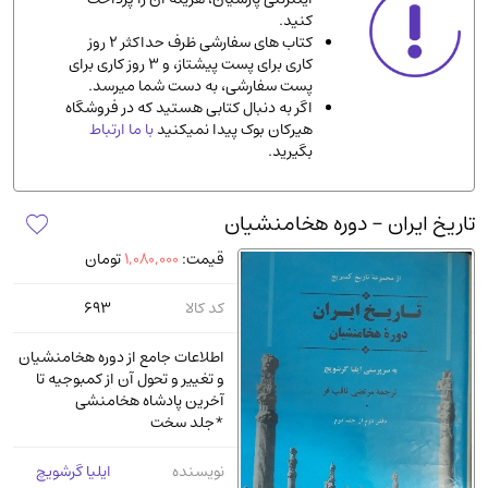
کنید.
ادیان و مذاهب
(142)
کتاب های سفارشی ظرف حداکثر 2 روز
دانشگاهی و آموزشی
(534)
کاری برای پست پیشتاز، و 3 روز کاری برای
پست سفارشی، به دست شما میرسد.
اقتصادی، بازاریابی و مالی
(56)
اگر به دنبال کتابی هستید که در فروشگاه
کتاب های متفرقه
(102)
هیرکان بوک پیدا نمیکنید
با ما ارتباط
بگیرید.
علمی
(92)
پزشکی
(140)
تاریخ ایران - دوره هخامنشیان
کامپیوتر و نرم افزار
(13)
قیمت:
1,080,000
تومان
ورزشی و تربیت بدنی
(34)
آشپزی و خوراکی
(25)
کد کالا
693
سرگرمی و بازی
(7)
اطلاعات جامع از دوره هخامنشیان
سیاسی
(116)
و تغییر و تحول آن از کمبوجیه تا
آخرین پادشاه هخامنشی
رمان و داستان خارجی
(489)
*جلد سخت
حقوقی و قانون
(47)
نویسنده
ایلیا گرشویچ
کتاب های مصور رنگی و گلاسه
(23)