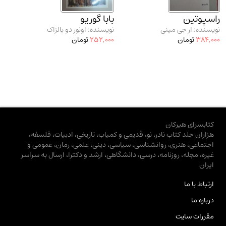
راسپوتین
بابا گوریو
نویسنده: ار جی مینی
نویسنده: اونور دو بالزاک
384,000
تومان
252,000
تومان
کتابسرای هیرکان
هزاران جلد کتاب نادر، نو، قدیمی و کمیاب، تاریخی، ادبیات، فلسفه،
اجتماعی، هنری، روانشناسی، سیاسی، دینی، علمی، رمان، عمومی و
غیره، مجله، روزنامه، درسی، دانشگاهی، ارشد و دکترا، ارسال به سراسر
ایران
ارتباط با ما
درباره ما
مقررات سایت