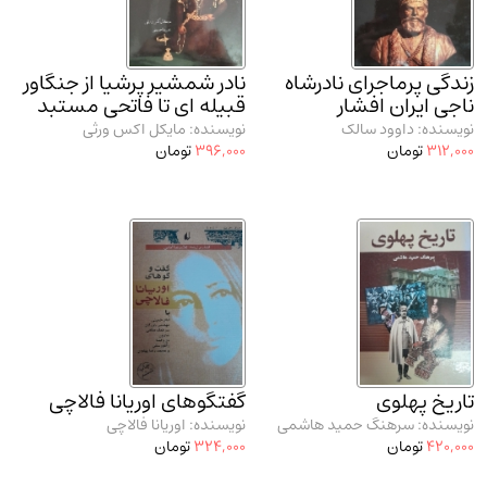
مدرسان شریف و انتشارت ارشد کتاب‌های..
(2)
دانشگاه پیامـ نور
(10)
زندگی پرماجرای نادرشاه
نادر شمشیر پرشیا از جنگاور
ناجی ایران افشار
قبیله ای تا فاتحی مستبد
نویسنده: داوود سالک
نویسنده: مایکل اکس ورثی
312,000
تومان
396,000
تومان
تاریخ پهلوی
گفتگوهای اوریانا فالاچی
نویسنده: سرهنگ حمید هاشمی
نویسنده: اوریانا فالاچی
420,000
تومان
324,000
تومان