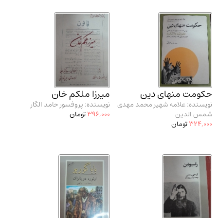
حکومت منهای دین
میرزا ملکم خان
نویسنده: علامه شهیر محمد مهدی
نویسنده: پروفسور حامد الگار
شمس الدین
396,000
تومان
324,000
تومان