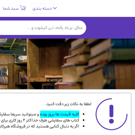
سبد شما
دسته بندی
تاریخی و فرهنگی
(838)
روانشناسی
(357)
کتب نادر و کمیاب
(19)
فلسفه و جامعه شناسی
(151)
دانشگاهی و آموزشی
(534)
علمی
(92)
ورزشی و تربیت بدنی
(34)
سیاسی
(116)
کتاب های مصور رنگی و گلاسه
(23)
لطفا به نکات زیر دقت کنید.
دایره المعارف و فرهنگ
(13)
کلیه قیمت ها بروز بوده
و میتوانید سریعا سفارشت
کتاب های سفارشی ظرف حداکثر 2 روز کاری برای پست پیشتاز، و 3 روز کاری برای پست سفارشی، به دست شما میرسد.
سینما و فیلم
(54)
اگر به دنبال کتابی هستید که در فروشگاه هیرکا
زندگینامه شهدا
(9)