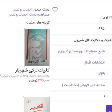
آموزشی و کنکوری
مدرس
دسته بندی:
ادبیات و شعر
مشاهده دسته ادبیات و شعر
26
تومان
گزینه های مشابه
695
عارات و حکایت های شیرین
شیخ مصلح الدین سعدی شیرازی
انتشارات اقبال
کلیات ترکی شهریار
1369
نویسنده: سید محمد حسین شهریار
276,000
تومان
محمد علی فروغی (ذکا الملک )
1