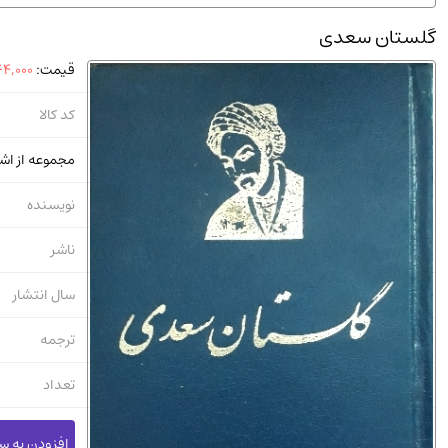
استخدامی و کاریابی دولتی و خصوصی.سوالـات و آزمونها
(2)
گلستان سعدی
دانشگاه پیامـ نور
(10)
قیمت:
4,000
کد کالا
مجموعه از اش
نویسنده
ناشر
سال انتشار
ترجمه
تعداد