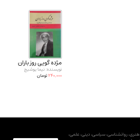
مژده گویی روز باران
نویسنده: نیما یوشیج
240,000
تومان
، هنری، روانشناسی، سیاسی، دینی، علمی،