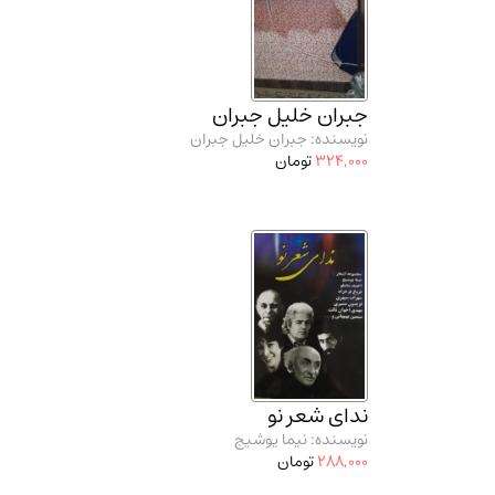
جبران خلیل جبران
نویسنده: جبران خلیل جبران
324,000
تومان
ندای شعر نو
نویسنده: نیما یوشیج
288,000
تومان