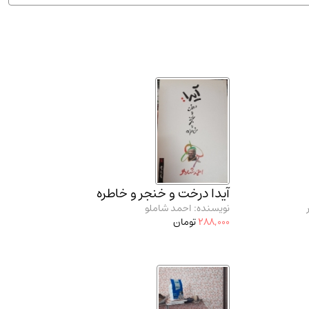
ان شریف و انتشارت ارشد کتاب‌های..
(2)
آیدا درخت و خنجر و خاطره
نویسنده: احمد شاملو
288,000
تومان