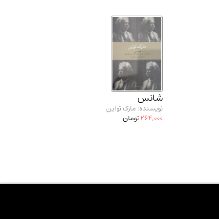
شانس
نویسنده: مارک تواین
264,000
تومان