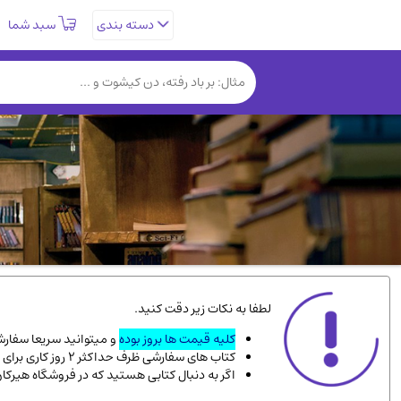
سبد شما
دسته بندی
تاریخی و فرهنگی
(838)
روانشناسی
(357)
کتب نادر و کمیاب
(19)
فلسفه و جامعه شناسی
(151)
دانشگاهی و آموزشی
(534)
علمی
(92)
ورزشی و تربیت بدنی
(34)
سیاسی
(116)
کتاب های مصور رنگی و گلاسه
(23)
لطفا به نکات زیر دقت کنید.
دایره المعارف و فرهنگ
(13)
کلیه قیمت ها بروز بوده
و میتوانید سریعا سفارشت
کتاب های سفارشی ظرف حداکثر 2 روز کاری برای پست پیشتاز، و 3 روز کاری برای پست سفارشی، به دست شما میرسد.
سینما و فیلم
(54)
اگر به دنبال کتابی هستید که در فروشگاه هیرکا
زندگینامه شهدا
(9)