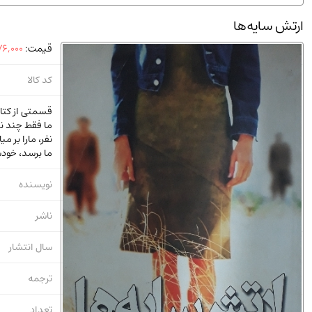
استخدامی و کاریابی دولتی و خصوصی.سوالـات و آزمونها
(2)
ارتش سایه‌ها
دانشگاه پیامـ نور
(10)
قیمت:
6,000
کد کالا
قسمتی از کتا
ما فقط چند نف
نفر، مارا بر 
ما برسد‌، خو
نویسنده
ناشر
سال انتشار
ترجمه
تعداد