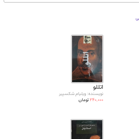
ان شریف و انتشارت ارشد کتاب‌های..
(2)
ی
اتللو
نویسنده: ویلیام شکسپیر
240,000
تومان