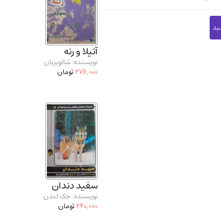
آتیلا و رنه
نویسنده: شاتوبریان
276,000
تومان
سفید دندان
نویسنده: جک لندن
240,000
تومان