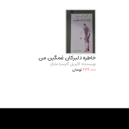
خاطره دلبرکان غمگین من
نویسنده: گابریل گارسیا مارکز
264,000
تومان