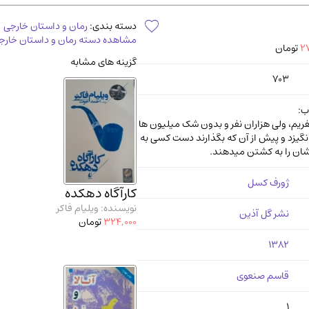
آموزشی و کنکوری
مدرس
دسته بندی:
رمان و داستان خارجی
مشاهده دسته رمان و داستان خارج
27
تومان
گزینه های مشابه
703
ب:
ریم، ولی هزاران نفر و بدون شک میلیون ها
میانگیزد و پیش از آن که بگذارند دست کسی به
دشان را به کشتن میدهند.
ژورف کسل
کارآگاه دهکده
نویسنده: ویلیام فاکر
نشر گل آذین
324,000
تومان
1382
قاسم صنعوی
1