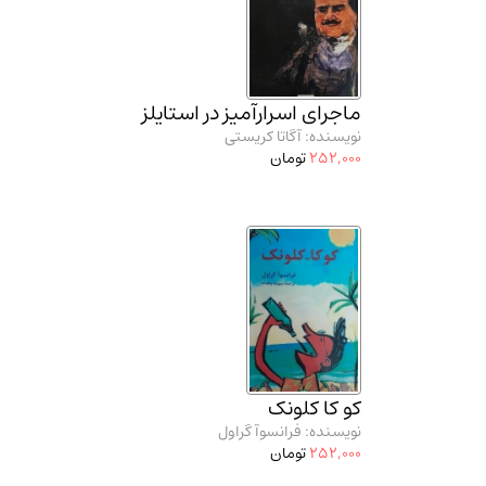
ماجرای اسرارآمیز در استایلز
نویسنده: آگاتا کریستی
252,000
تومان
کو کا کلونک
نویسنده: فرانسوآ گراول
252,000
تومان