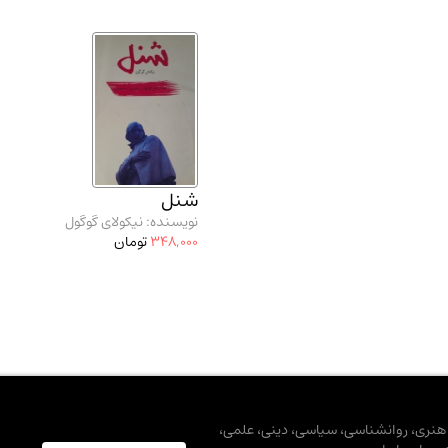
شنل
نویسنده: نیکولای گوگول
348,000
تومان
، هنری، روانشناسی، سیاسی، دینی، علمی،