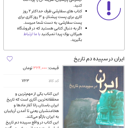
کنید.
ادیان و مذاهب
(142)
کتاب های سفارشی ظرف حداکثر 2 روز
دانشگاهی و آموزشی
(534)
کاری برای پست پیشتاز، و 3 روز کاری برای
پست سفارشی، به دست شما میرسد.
اقتصادی، بازاریابی و مالی
(56)
اگر به دنبال کتابی هستید که در فروشگاه
کتاب های متفرقه
(102)
هیرکان بوک پیدا نمیکنید
با ما ارتباط
بگیرید.
علمی
(92)
پزشکی
(140)
ایران در سپیده دم تاریخ
کامپیوتر و نرم افزار
(13)
قیمت:
324,000
تومان
ورزشی و تربیت بدنی
(34)
آشپزی و خوراکی
(25)
کد کالا
723
سرگرمی و بازی
(7)
این کتاب یکی از مهم‌ترین و
سیاسی
(116)
محققانه‌ترین آثاری است که تاریخ
ایران باستان راتا آغاز مادها و
رمان و داستان خارجی
(489)
هخامنشیان یعنی تا آمدن آریاییان
حقوقی و قانون
(47)
به ایران بازگو می‌کند.
این کتاب در واقع سپیده دم تاریخ
کتاب های مصور رنگی و گلاسه
(23)