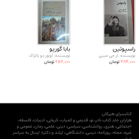
راسپوتین
بابا گوریو
نویسنده: ار جی مینی
نویسنده: اونور دو بالزاک
384,000
تومان
252,000
تومان
کتابسرای هیرکان
هزاران جلد کتاب نادر، نو، قدیمی و کمیاب، تاریخی، ادبیات، فلسفه،
اجتماعی، هنری، روانشناسی، سیاسی، دینی، علمی، رمان، عمومی و
غیره، مجله، روزنامه، درسی، دانشگاهی، ارشد و دکترا، ارسال به سراسر
ایران