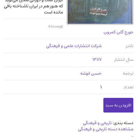
ایران است و دورانی سخن می‌گوید
عرفانی و سلوک
(45)
که هنوز هم در ایران ناشناخته باقی
مانده است
الکترونیک
(11)
دایره المعارف و فرهنگ
(13)
نویسنده
جورج گلن کمرون
علوم غریبه و شهودی
(16)
معماری، عمران و شهرسازی
(29)
ناشر
شرکت انتشارات علمی و فرهنگی
سینما و فیلم
(54)
سال انتشار
1387
کتاب های قدیمی دینی و مذهبی
(14)
ترجمه
حسن انوشه
طراحی هنر و نقاشی و مجسمه سازی
(26)
زندگینامه شهدا
(9)
تعداد
1
کتاب چاپ سنگی و کتاب خطی قدیمی
جغرافیا
(9)
استخدامی و کاریابی دولتی و خصوصی.سوالـات
دسته بندی:
تاریخی و فرهنگی
و آزمونها
(2)
مشاهده دسته تاریخی و فرهنگی
آموزشی و کنکوری