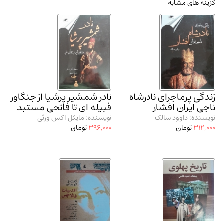
گزینه های مشابه
مدرسان شریف و انتشارت ارشد کتاب‌های..
(2)
دانشگاه پیامـ نور
(10)
زندگی پرماجرای نادرشاه
نادر شمشیر پرشیا از جنگاور
ناجی ایران افشار
قبیله ای تا فاتحی مستبد
نویسنده: داوود سالک
نویسنده: مایکل اکس ورثی
312,000
تومان
396,000
تومان