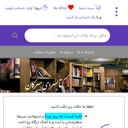
سبد شما
علاقه ها
درود!
وارد حساب شوید
و یا
یک حساب باز کنید.
تاریخی و فرهنگی
(838)
رمان و داستان ایرانی
(307)
هنر و موسیقی
(61)
ارتباط با ما
درباره ما
مقررات سایت
روانشناسی
(357)
انگلیسی و زبان خارجی
(14)
کودکان و نوجوانان
(76)
کتب نادر و کمیاب
(19)
روانشناسی
(112)
طب گیاهی و سنتی
(45)
لطفا به نکات زیر دقت کنید.
فلسفه و جامعه شناسی
(151)
کلیه قیمت ها بروز بوده
و میتوانید سریعا
سفارشتان را ثبت و با کمک درگاه پرداخت
ادبیات و شعر
(511)
اینترنتی پارسیان، هزینه آن را پرداخت