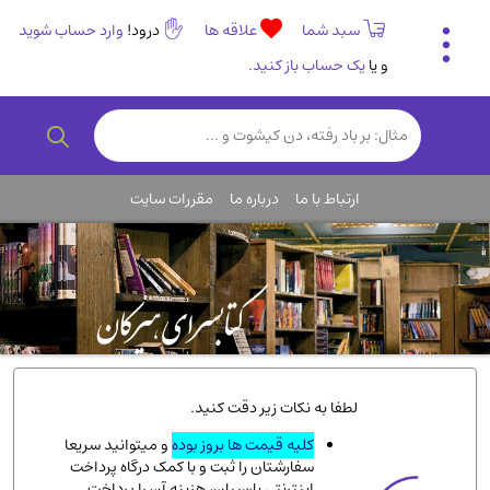
سبد شما
علاقه ها
درود!
وارد حساب شوید
و یا
یک حساب باز کنید.
تاریخی و فرهنگی
(838)
رمان و داستان ایرانی
(307)
هنر و موسیقی
(61)
ارتباط با ما
درباره ما
مقررات سایت
روانشناسی
(357)
انگلیسی و زبان خارجی
(14)
کودکان و نوجوانان
(76)
کتب نادر و کمیاب
(19)
روانشناسی
(112)
طب گیاهی و سنتی
(45)
لطفا به نکات زیر دقت کنید.
فلسفه و جامعه شناسی
(151)
کلیه قیمت ها بروز بوده
و میتوانید سریعا
سفارشتان را ثبت و با کمک درگاه پرداخت
ادبیات و شعر
(511)
اینترنتی پارسیان، هزینه آن را پرداخت