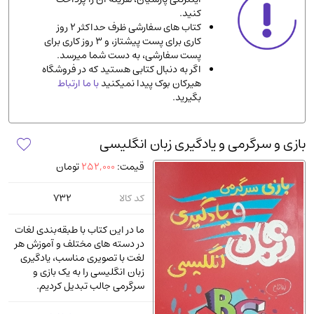
کنید.
ادیان و مذاهب
(142)
کتاب های سفارشی ظرف حداکثر 2 روز
دانشگاهی و آموزشی
(534)
کاری برای پست پیشتاز، و 3 روز کاری برای
پست سفارشی، به دست شما میرسد.
اقتصادی، بازاریابی و مالی
(57)
اگر به دنبال کتابی هستید که در فروشگاه
کتاب های متفرقه
(102)
هیرکان بوک پیدا نمیکنید
با ما ارتباط
بگیرید.
علمی
(92)
پزشکی
(140)
بازی و سرگرمی و یادگیری زبان انگلیسی
کامپیوتر و نرم افزار
(13)
قیمت:
252,000
تومان
ورزشی و تربیت بدنی
(34)
آشپزی و خوراکی
(25)
کد کالا
732
سرگرمی و بازی
(7)
ما در این کتاب با طبقه‌بندی لغات
سیاسی
(116)
در دسته‌ های مختلف و آموزش هر
لغت با تصویری مناسب، یادگیری
رمان و داستان خارجی
(489)
زبان انگلیسی را به یک بازی و
حقوقی و قانون
(47)
سرگرمی جالب تبدیل کردیم.
کتاب های مصور رنگی و گلاسه
(23)