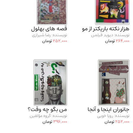
مدرسان شریف و انتشارت ارشد کتاب‌های..
(2)
دانشگاه پیامـ نور
(10)
هزار نکته باریکتر از مو
قصه های بهلول
نویسنده: دیوید فیلمن
نویسنده: رضا شیرازی
264,000
تومان
252,000
تومان
جانوران اینجا و آنجا
من بگو چه وقت؟
نویسنده: رویا خویی
نویسنده: گروه مؤلفین
252,000
تومان
396,000
تومان