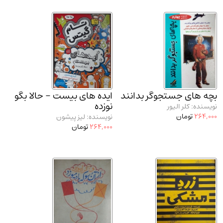
بچه‌ های جستجوگر بدانند
ایده‌ های بیست - حالا بگو
نوزده
نویسنده: کلر الیور
264,000
تومان
نویسنده: لیز پیشون
264,000
تومان