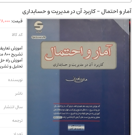
استخدامی و کاریابی دولتی و خصوصی.سوالـات و آزمونها
(2)
آمار و احتمال - کاربرد آن در مدیریت و حسابداری
دانشگاه پیامـ نور
(10)
قیمت:
8,000
کد کالا
آموزش تعاریف،
تشر
تحلیل و تشری
نویسنده
ناشر
سال انتشار
ترجمه
تعداد