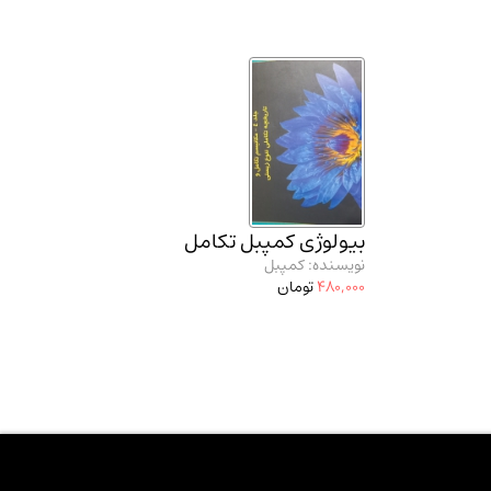
بیولوژی کمپبل تکامل
نویسنده: کمپبل
480,000
تومان