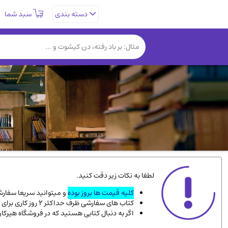
سبد شما
دسته بندی
تاریخی و فرهنگی
(838)
روانشناسی
(357)
کتب نادر و کمیاب
(19)
فلسفه و جامعه شناسی
(151)
دانشگاهی و آموزشی
(534)
علمی
(92)
ورزشی و تربیت بدنی
(34)
سیاسی
(116)
کتاب های مصور رنگی و گلاسه
(23)
لطفا به نکات زیر دقت کنید.
دایره المعارف و فرهنگ
(13)
کلیه قیمت ها بروز بوده
و میتوانید سریعا سفارشت
کتاب های سفارشی ظرف حداکثر 2 روز کاری برای پست پیشتاز، و 3 روز کاری برای پست سفارشی، به دست شما میرسد.
سینما و فیلم
(54)
اگر به دنبال کتابی هستید که در فروشگاه هیرکا
زندگینامه شهدا
(9)