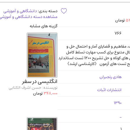
آموزشی و کنکوری
مدرس
دسته بندی:
دانشگاهی و آموزشی
مشاهده دسته دانشگاهی و آموزشی
52
تومان
گزینه های مشابه
766
 مفاهیم و قضایای آمار و احتمال حل و
یح 800 مثال متنوع برای کسب مهارت تسلط کامل
آموزش راه حل‌ های کوتاه و حل تشریح 1200 تست استاندارد
ح تست‌ های آزمون 《کارشناسی ارشد》
هادی رنجبران
انگلیسی در سفر
نویسنده: حسن اشرف الکتابی
انتشارات اثبات
348,000
تومان
1390
_
1