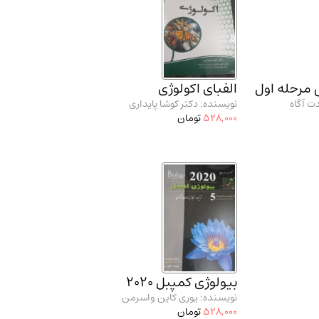
 مرحله اول
الفبای اکولوژی
ت آگاه
نویسنده: دکتر کوشا پایداری
528,000
تومان
بیولوژی کمپبل 2020
نویسنده: یوری کاین واسرمن
528,000
تومان