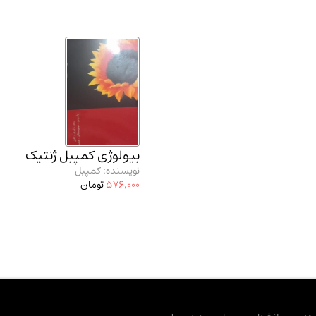
بیولوژی کمپبل ژنتیک
نویسنده: کمپبل
576,000
تومان