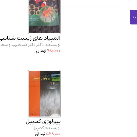
المپیاد های زیست شناسی
نویسنده: دکتر دکتر دستغیب و سعاد
480,000
تومان
بیولوژی کمپبل
نویسنده: کمپبل
528,000
تومان