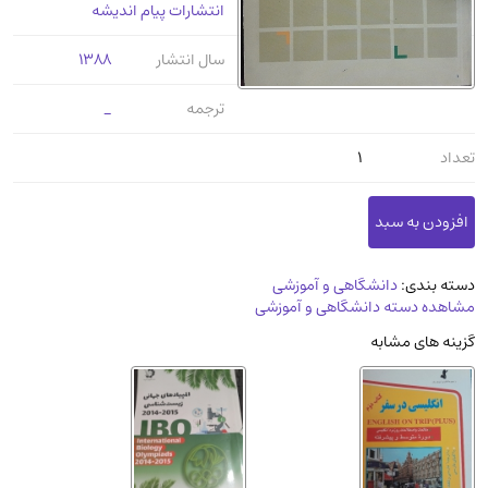
انتشارات پیام اندیشه
عرفانی و سلوک
(45)
الکترونیک
(11)
سال انتشار
1388
دایره المعارف و فرهنگ
(13)
ترجمه
_
علوم غریبه و شهودی
(16)
تعداد
1
معماری، عمران و شهرسازی
(29)
سینما و فیلم
(54)
کتاب های قدیمی دینی و مذهبی
(14)
طراحی هنر و نقاشی و مجسمه سازی
(26)
دسته بندی:
دانشگاهی و آموزشی
زندگینامه شهدا
(9)
مشاهده دسته دانشگاهی و آموزشی
کتاب چاپ سنگی و کتاب خطی قدیمی
گزینه های مشابه
جغرافیا
(9)
استخدامی و کاریابی دولتی و خصوصی.سوالـات
و آزمونها
(2)
آموزشی و کنکوری