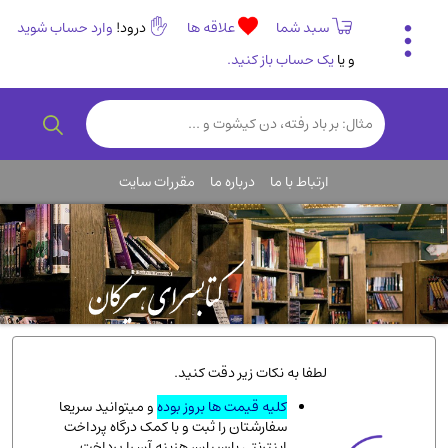
سبد شما
علاقه ها
درود!
وارد حساب شوید
و یا
یک حساب باز کنید.
تاریخی و فرهنگی
(838)
رمان و داستان ایرانی
(307)
هنر و موسیقی
(61)
ارتباط با ما
درباره ما
مقررات سایت
روانشناسی
(357)
انگلیسی و زبان خارجی
(14)
کودکان و نوجوانان
(76)
کتب نادر و کمیاب
(19)
روانشناسی
(112)
طب گیاهی و سنتی
(45)
لطفا به نکات زیر دقت کنید.
فلسفه و جامعه شناسی
(151)
کلیه قیمت ها بروز بوده
و میتوانید سریعا
سفارشتان را ثبت و با کمک درگاه پرداخت
ادبیات و شعر
(511)
اینترنتی پارسیان، هزینه آن را پرداخت