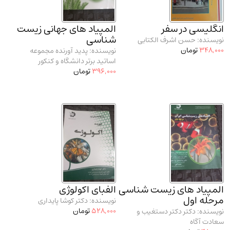
مدرسان شریف و انتشارت ارشد کتاب‌های..
(2)
دانشگاه پیامـ نور
(10)
انگلیسی در سفر
المپیاد های جهانی زیست
شناسی
نویسنده: حسن اشرف الکتابی
348,000
تومان
نویسنده: پدید آورنده مجموعه
اساتید برتر دانشگاه و کنکور
396,000
تومان
المپیاد های زیست شناسی
الفبای اکولوژی
مرحله اول
نویسنده: دکتر کوشا پایداری
528,000
تومان
نویسنده: دکتر دکتر دستغیب و
سعادت آگاه