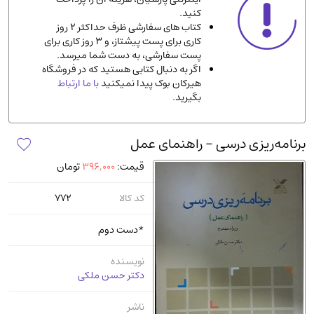
کنید.
ادیان و مذاهب
(142)
کتاب های سفارشی ظرف حداکثر 2 روز
دانشگاهی و آموزشی
(534)
کاری برای پست پیشتاز، و 3 روز کاری برای
پست سفارشی، به دست شما میرسد.
اقتصادی، بازاریابی و مالی
(56)
اگر به دنبال کتابی هستید که در فروشگاه
کتاب های متفرقه
(102)
هیرکان بوک پیدا نمیکنید
با ما ارتباط
بگیرید.
علمی
(92)
پزشکی
(140)
برنامه‌ریزی درسی - راهنمای عمل
کامپیوتر و نرم افزار
(13)
قیمت:
396,000
تومان
ورزشی و تربیت بدنی
(34)
آشپزی و خوراکی
(25)
کد کالا
772
سرگرمی و بازی
(7)
*دست دوم
سیاسی
(116)
رمان و داستان خارجی
(489)
نویسنده
دکتر حسن ملکی
حقوقی و قانون
(47)
کتاب های مصور رنگی و گلاسه
(23)
ناشر