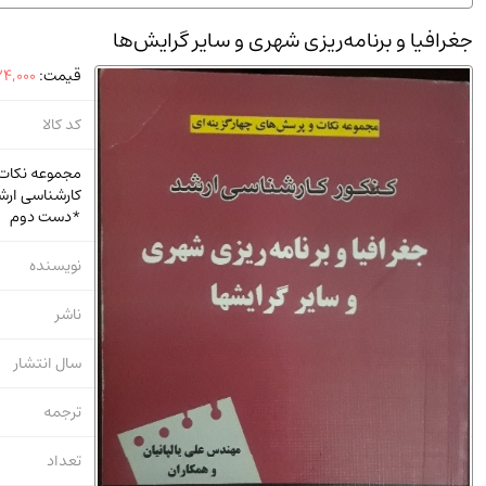
استخدامی و کاریابی دولتی و خصوصی.سوالـات و آزمونها
(2)
جغرافیا و برنامه‌ریزی شهری و سایر گرایش‌ها
دانشگاه پیامـ نور
(10)
قیمت:
4,000
کد کالا
مجموعه نکات و
کارشناسی ارش
*دست دوم
نویسنده
ناشر
سال انتشار
ترجمه
تعداد