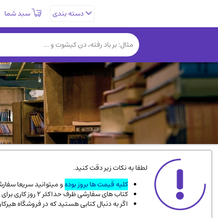
سبد شما
دسته بندی
تاریخی و فرهنگی
(838)
روانشناسی
(357)
کتب نادر و کمیاب
(19)
فلسفه و جامعه شناسی
(151)
دانشگاهی و آموزشی
(534)
علمی
(92)
ورزشی و تربیت بدنی
(34)
سیاسی
(116)
کتاب های مصور رنگی و گلاسه
(23)
لطفا به نکات زیر دقت کنید.
دایره المعارف و فرهنگ
(13)
کلیه قیمت ها بروز بوده
و میتوانید سریعا سفارشت
کتاب های سفارشی ظرف حداکثر 2 روز کاری برای پست پیشتاز، و 3 روز کاری برای پست سفارشی، به دست شما میرسد.
سینما و فیلم
(54)
اگر به دنبال کتابی هستید که در فروشگاه هیرکا
زندگینامه شهدا
(9)