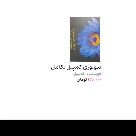
بیولوژی کمپبل تکامل
نویسنده: کمپبل
480,000
تومان