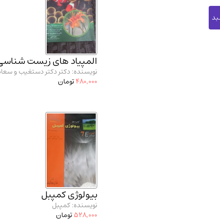
المپیاد های زیست شناسی
نویسنده: دکتر دکتر دستغیب و سعاد
480,000
تومان
بیولوژی کمپبل
نویسنده: کمپبل
528,000
تومان