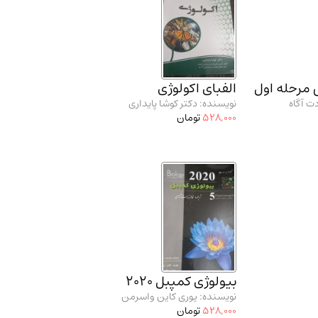
 مرحله اول
الفبای اکولوژی
ت آگاه
نویسنده: دکتر کوشا پایداری
528,000
تومان
بیولوژی کمپبل 2020
نویسنده: یوری کاین واسرمن
528,000
تومان