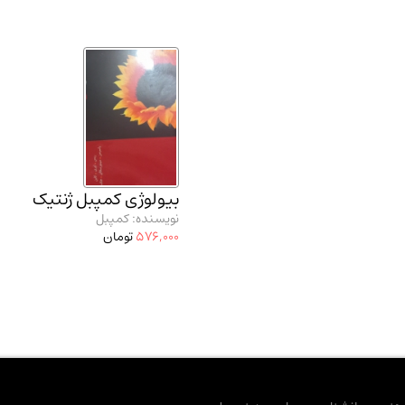
بیولوژی کمپبل ژنتیک
نویسنده: کمپبل
576,000
تومان