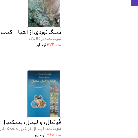
سنگ نوردی از الفبا - کتاب 
نویسنده: پر کالبرگ
276,000
تومان
فوتبال، والیبال، بسکتبال
نویسنده: لیندال گریفین و همکاران
348,000
تومان