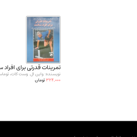
تمرینات قدرتی برای افراد 
نویسنده: واین ال. وست کات، توماس 
324,000
تومان