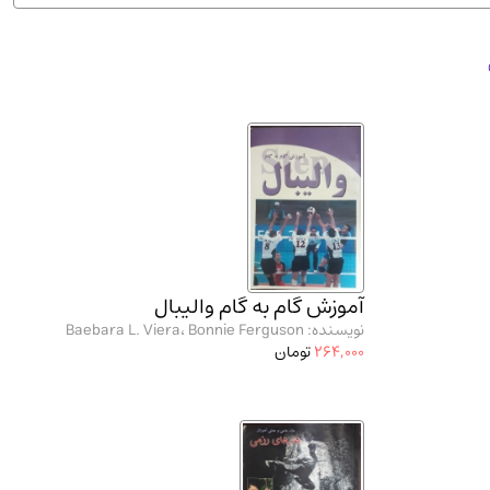
ان شریف و انتشارت ارشد کتاب‌های..
(2)
آموزش گام به گام والیبال
نویسنده: Baebara L. Viera، Bonnie Ferguson
264,000
تومان