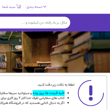
سبد شما
دسته بندی
تاریخی و فرهنگی
(838)
روانشناسی
(357)
کتب نادر و کمیاب
(19)
فلسفه و جامعه شناسی
(151)
دانشگاهی و آموزشی
(534)
علمی
(92)
ورزشی و تربیت بدنی
(34)
سیاسی
(116)
کتاب های مصور رنگی و گلاسه
(23)
لطفا به نکات زیر دقت کنید.
دایره المعارف و فرهنگ
(13)
کلیه قیمت ها بروز بوده
و میتوانید سریعا سفارشت
کتاب های سفارشی ظرف حداکثر 2 روز کاری برای پست پیشتاز، و 3 روز کاری برای پست سفارشی، به دست شما میرسد.
سینما و فیلم
(54)
اگر به دنبال کتابی هستید که در فروشگاه هیرکا
زندگینامه شهدا
(9)