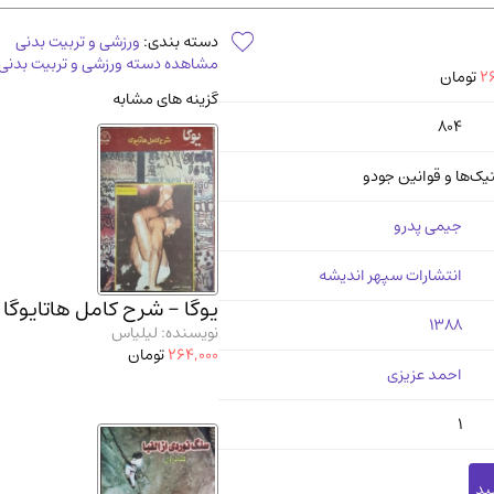
آموزشی و کنکوری
مدرس
دسته بندی:
ورزشی و تربیت بدنی
مشاهده دسته ورزشی و تربیت بدنی
26
تومان
گزینه های مشابه
804
تیک‌ها و قوانین جودو
جیمی پدرو
انتشارات سپهر اندیشه
یوگا - شرح کامل هاتایوگا
1388
نویسنده: لیلیاس
264,000
تومان
احمد عزیزی
1