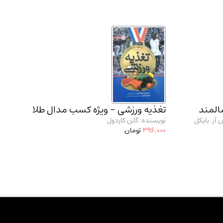
سالمند
تغذیه ورزشی - ویژه کسب مدال طلا
آر. بایکل
نویسنده: گلن کاردول
396,000
تومان