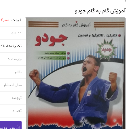
استخدامی و کاریابی دولتی و خصوصی.سوالـات و آزمونها
(2)
آموزش گام به گام جودو
دانشگاه پیامـ نور
(10)
قیمت:
4,000
کد کالا
تکنیک‌ها، تاک
نویسنده
ناشر
سال انتشار
ترجمه
تعداد