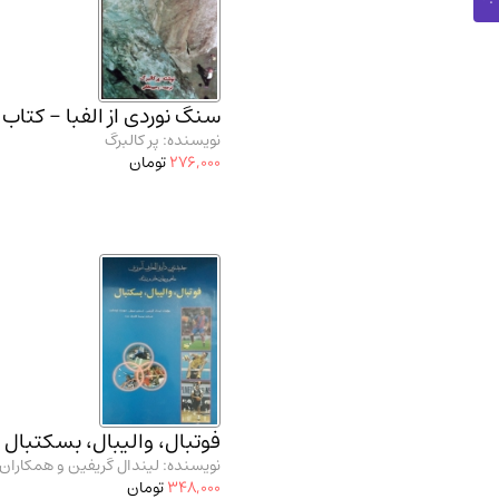
سنگ نوردی از الفبا - کتاب 
نویسنده: پر کالبرگ
276,000
تومان
فوتبال، والیبال، بسکتبال
نویسنده: لیندال گریفین و همکاران
348,000
تومان