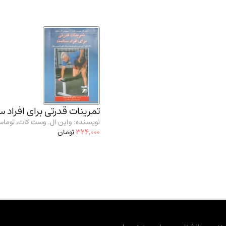
تمرینات قدرتی برای افراد 
نویسنده: واین ال. وست کات، توماس 
324,000
تومان