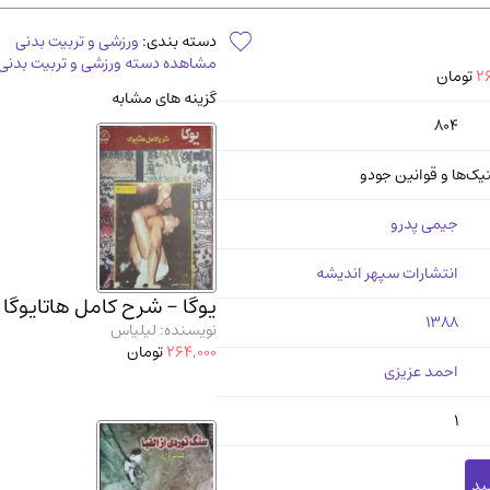
آموزشی و کنکوری
مدرس
دسته بندی:
ورزشی و تربیت بدنی
مشاهده دسته ورزشی و تربیت بدنی
26
تومان
گزینه های مشابه
804
تیک‌ها و قوانین جودو
جیمی پدرو
انتشارات سپهر اندیشه
یوگا - شرح کامل هاتایوگا
1388
نویسنده: لیلیاس
264,000
تومان
احمد عزیزی
1