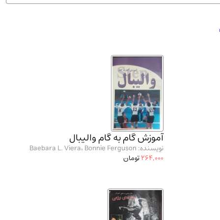
ان شریف و انتشارت ارشد کتاب‌های..
(2)
آموزش گام به گام والیبال
نویسنده: Baebara L. Viera، Bonnie Ferguson
264,000
تومان