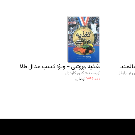
سالمند
تغذیه ورزشی - ویژه کسب مدال طلا
آر. بایکل
نویسنده: گلن کاردول
396,000
تومان