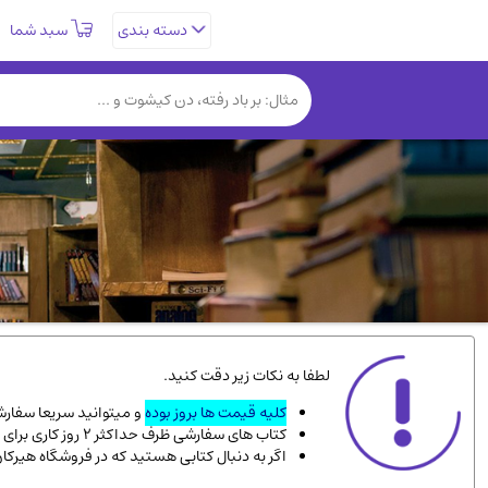
سبد شما
دسته بندی
تاریخی و فرهنگی
(838)
روانشناسی
(357)
کتب نادر و کمیاب
(19)
فلسفه و جامعه شناسی
(151)
دانشگاهی و آموزشی
(534)
علمی
(92)
ورزشی و تربیت بدنی
(34)
سیاسی
(116)
کتاب های مصور رنگی و گلاسه
(23)
لطفا به نکات زیر دقت کنید.
دایره المعارف و فرهنگ
(13)
کلیه قیمت ها بروز بوده
و میتوانید سریعا سفارشت
کتاب های سفارشی ظرف حداکثر 2 روز کاری برای پست پیشتاز، و 3 روز کاری برای پست سفارشی، به دست شما میرسد.
سینما و فیلم
(54)
اگر به دنبال کتابی هستید که در فروشگاه هیرکا
زندگینامه شهدا
(9)