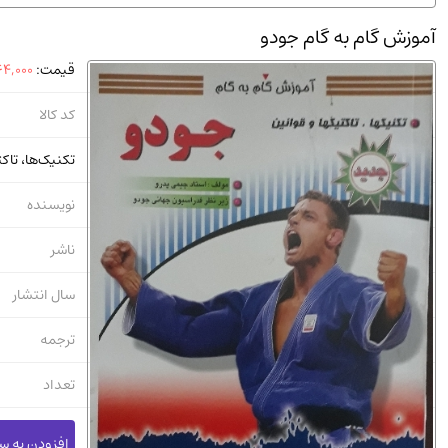
استخدامی و کاریابی دولتی و خصوصی.سوالـات و آزمونها
(2)
آموزش گام به گام جودو
دانشگاه پیامـ نور
(10)
قیمت:
4,000
کد کالا
تکنیک‌ها، تاک
نویسنده
ناشر
سال انتشار
ترجمه
تعداد