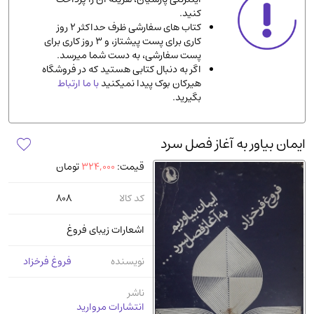
کنید.
ادیان و مذاهب
(142)
کتاب های سفارشی ظرف حداکثر 2 روز
دانشگاهی و آموزشی
(534)
کاری برای پست پیشتاز، و 3 روز کاری برای
پست سفارشی، به دست شما میرسد.
اقتصادی، بازاریابی و مالی
(56)
اگر به دنبال کتابی هستید که در فروشگاه
کتاب های متفرقه
(102)
هیرکان بوک پیدا نمیکنید
با ما ارتباط
بگیرید.
علمی
(92)
پزشکی
(140)
ایمان بیاور به آغاز فصل سرد
کامپیوتر و نرم افزار
(13)
قیمت:
324,000
تومان
ورزشی و تربیت بدنی
(34)
آشپزی و خوراکی
(25)
کد کالا
808
سرگرمی و بازی
(7)
اشعارات زیبای فروغ
سیاسی
(116)
رمان و داستان خارجی
(489)
نویسنده
فروغ فرخزاد
حقوقی و قانون
(47)
ناشر
کتاب های مصور رنگی و گلاسه
(23)
انتشارات مروارید