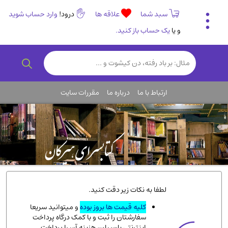
سبد شما
علاقه ها
درود!
وارد حساب شوید
و یا
یک حساب باز کنید.
تاریخی و فرهنگی
(838)
رمان و داستان ایرانی
(307)
هنر و موسیقی
(61)
ارتباط با ما
درباره ما
مقررات سایت
روانشناسی
(357)
انگلیسی و زبان خارجی
(14)
کودکان و نوجوانان
(76)
کتب نادر و کمیاب
(19)
روانشناسی
(112)
طب گیاهی و سنتی
(45)
لطفا به نکات زیر دقت کنید.
فلسفه و جامعه شناسی
(151)
کلیه قیمت ها بروز بوده
و میتوانید سریعا
سفارشتان را ثبت و با کمک درگاه پرداخت
ادبیات و شعر
(511)
اینترنتی پارسیان، هزینه آن را پرداخت