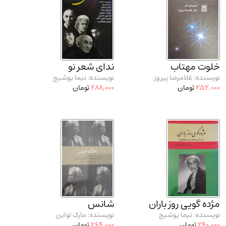
خلوت مهتاب
ندای شعر نو
نویسنده: غلامرضا پیروز
نویسنده: نیما یوشیج
252,000
تومان
288,000
تومان
مژده گویی روز باران
شانس
نویسنده: نیما یوشیج
نویسنده: مارک تواین
240,000
تومان
264,000
تومان