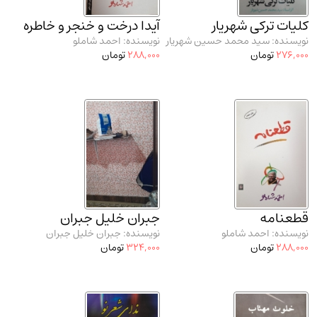
مدرسان شریف و انتشارت ارشد کتاب‌های..
(2)
کلیات ترکی شهریار
آیدا درخت و خنجر و خاطره
دانشگاه پیامـ نور
(10)
نویسنده: سید محمد حسین شهریار
نویسنده: احمد شاملو
276,000
تومان
288,000
تومان
قطعنامه
جبران خلیل جبران
نویسنده: احمد شاملو
نویسنده: جبران خلیل جبران
288,000
تومان
324,000
تومان