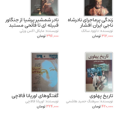
مدرسان شریف و انتشارت ارشد کتاب‌های..
(2)
دانشگاه پیامـ نور
(10)
زندگی پرماجرای نادرشاه
نادر شمشیر پرشیا از جنگاور
ناجی ایران افشار
قبیله ای تا فاتحی مستبد
نویسنده: داوود سالک
نویسنده: مایکل اکس ورثی
312,000
تومان
396,000
تومان
تاریخ پهلوی
گفتگوهای اوریانا فالاچی
نویسنده: سرهنگ حمید هاشمی
نویسنده: اوریانا فالاچی
420,000
تومان
324,000
تومان