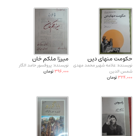
حکومت منهای دین
میرزا ملکم خان
نویسنده: علامه شهیر محمد مهدی
نویسنده: پروفسور حامد الگار
شمس الدین
396,000
تومان
324,000
تومان