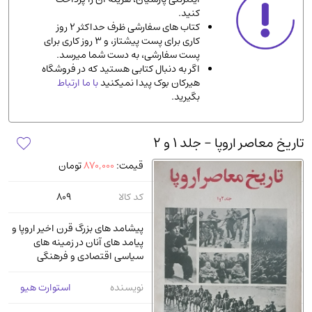
کنید.
ادیان و مذاهب
(142)
کتاب های سفارشی ظرف حداکثر 2 روز
دانشگاهی و آموزشی
(534)
کاری برای پست پیشتاز، و 3 روز کاری برای
پست سفارشی، به دست شما میرسد.
اقتصادی، بازاریابی و مالی
(56)
اگر به دنبال کتابی هستید که در فروشگاه
کتاب های متفرقه
(102)
هیرکان بوک پیدا نمیکنید
با ما ارتباط
بگیرید.
علمی
(92)
پزشکی
(140)
تاریخ معاصر اروپا - جلد 1 و 2
کامپیوتر و نرم افزار
(13)
قیمت:
870,000
تومان
ورزشی و تربیت بدنی
(34)
آشپزی و خوراکی
(25)
کد کالا
809
سرگرمی و بازی
(7)
پیشامد های بزرگ قرن اخیر اروپا و
سیاسی
(116)
پیامد های آنان در زمینه‌ های
سیاسی اقتصادی و فرهنگی
رمان و داستان خارجی
(489)
حقوقی و قانون
(47)
نویسنده
استوارت هیو
کتاب های مصور رنگی و گلاسه
(23)