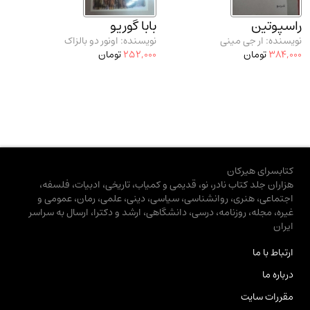
راسپوتین
بابا گوریو
نویسنده: ار جی مینی
نویسنده: اونور دو بالزاک
384,000
تومان
252,000
تومان
کتابسرای هیرکان
هزاران جلد کتاب نادر، نو، قدیمی و کمیاب، تاریخی، ادبیات، فلسفه،
اجتماعی، هنری، روانشناسی، سیاسی، دینی، علمی، رمان، عمومی و
غیره، مجله، روزنامه، درسی، دانشگاهی، ارشد و دکترا، ارسال به سراسر
ایران
ارتباط با ما
درباره ما
مقررات سایت