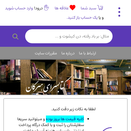
سبد شما
علاقه ها
درود!
وارد حساب شوید
و یا
یک حساب باز کنید.
تاریخی و فرهنگی
(838)
رمان و داستان ایرانی
(307)
هنر و موسیقی
(61)
ارتباط با ما
درباره ما
مقررات سایت
روانشناسی
(357)
انگلیسی و زبان خارجی
(14)
کودکان و نوجوانان
(76)
کتب نادر و کمیاب
(19)
روانشناسی
(112)
طب گیاهی و سنتی
(45)
لطفا به نکات زیر دقت کنید.
فلسفه و جامعه شناسی
(151)
کلیه قیمت ها بروز بوده
و میتوانید سریعا
سفارشتان را ثبت و با کمک درگاه پرداخت
ادبیات و شعر
(511)
اینترنتی پارسیان، هزینه آن را پرداخت