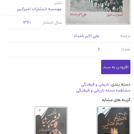
ناشر
عرفانی و سلوک
(45)
موسسه انتشارات امیرکبیر
الکترونیک
(11)
سال انتشار
1361
دایره المعارف و فرهنگ
(13)
علوم غریبه و شهودی
(16)
ترجمه
علی اکبر بامداد
معماری، عمران و شهرسازی
(29)
تعداد
1
سینما و فیلم
(54)
کتاب های قدیمی دینی و مذهبی
(14)
طراحی هنر و نقاشی و مجسمه سازی
(26)
زندگینامه شهدا
(9)
دسته بندی:
تاریخی و فرهنگی
مشاهده دسته تاریخی و فرهنگی
کتاب چاپ سنگی و کتاب خطی قدیمی
گزینه های مشابه
جغرافیا
(9)
استخدامی و کاریابی دولتی و خصوصی.سوالـات
و آزمونها
(2)
آموزشی و کنکوری