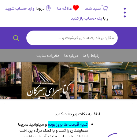
سبد شما
علاقه ها
درود!
وارد حساب شوید
و یا
یک حساب باز کنید.
تاریخی و فرهنگی
(838)
رمان و داستان ایرانی
(307)
هنر و موسیقی
(61)
ارتباط با ما
درباره ما
مقررات سایت
روانشناسی
(357)
انگلیسی و زبان خارجی
(14)
کودکان و نوجوانان
(76)
کتب نادر و کمیاب
(19)
روانشناسی
(112)
طب گیاهی و سنتی
(45)
لطفا به نکات زیر دقت کنید.
فلسفه و جامعه شناسی
(151)
کلیه قیمت ها بروز بوده
و میتوانید سریعا
سفارشتان را ثبت و با کمک درگاه پرداخت
ادبیات و شعر
(511)
اینترنتی پارسیان، هزینه آن را پرداخت