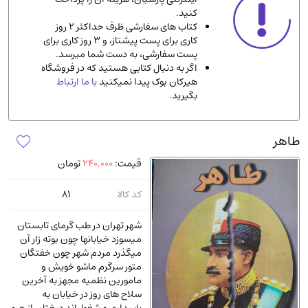
کنید.
ادیان و مذاهب
(142)
کتاب های سفارشی ظرف حداکثر 2 روز
دانشگاهی و آموزشی
(534)
کاری برای پست پیشتاز، و 3 روز کاری برای
پست سفارشی، به دست شما میرسد.
اقتصادی، بازاریابی و مالی
(56)
اگر به دنبال کتابی هستید که در فروشگاه
کتاب های متفرقه
(102)
هیرکان بوک پیدا نمیکنید
با ما ارتباط
بگیرید.
علمی
(92)
پزشکی
(140)
طاهر
کامپیوتر و نرم افزار
(13)
قیمت:
240,000
تومان
ورزشی و تربیت بدنی
(34)
آشپزی و خوراکی
(25)
کد کالا
81
سرگرمی و بازی
(7)
شهر تهران در طب گرمای تابستان
سیاسی
(116)
میسوزد خیابانها چون بوته زار آن
میگذرد مردم شهر چون خفتگان
رمان و داستان خارجی
(489)
متور سرگرم ماشو خویش و
حقوقی و قانون
(47)
مامورین نظمیه مجهز به آخرین
سلاح های روز در خیابان به
کتاب های مصور رنگی و گلاسه
(23)