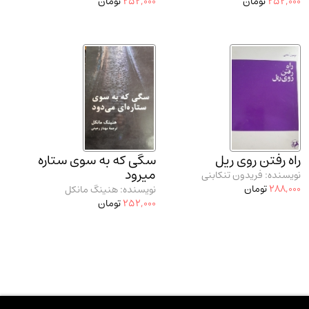
252,000
تومان
252,000
تومان
راه رفتن روی ریل
سگی که به سوی ستاره
میرود
نویسنده: فریدون تنکابنی
288,000
تومان
نویسنده: هنینگ مانکل
252,000
تومان