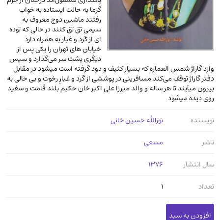
پاسداری مشغول‌اند درختان از حرم
عرفانی و سلوک
(45)
گرما به حالت ایستاده به خواب
رفتند ماشین دوج معروف به
الکترونیک
(11)
سیمی تق تق کنند در حالی که توده
ای از گرد و غبار به همراه دارد
دایره المعارف و فرهنگ
(13)
خیابان های تهران را یکی پس از
علوم غریبه و شهودی
(16)
دیگری پشت سر می‌گذارد و سپس
وارد گاراژ شمس العماره که بسیار کثیف و دود گرفته است میشود در مقابل
معماری، عمران و شهرسازی
(29)
دفتر گاراژ توقف می‌کند مسافرینی در پوششی از گرد و غبارِ رخوت و بی حالی به
سینما و فیلم
(54)
بیرون میآیند تا هر ساله و والد میرزا علی اکبر خان حکیم بلند قامت و سفید
روی دیده میشود
کتاب های قدیمی دینی و مذهبی
(14)
طراحی هنر و نقاشی و مجسمه سازی
(26)
نویسنده
نورالله حسین خانی
زندگینامه شهدا
(9)
ناشر
مسعی
کتاب چاپ سنگی و کتاب خطی قدیمی
سال انتشار
1376
جغرافیا
(9)
استخدامی و کاریابی دولتی و خصوصی.سوالـات
تعداد
1
و آزمونها
(2)
آموزشی و کنکوری