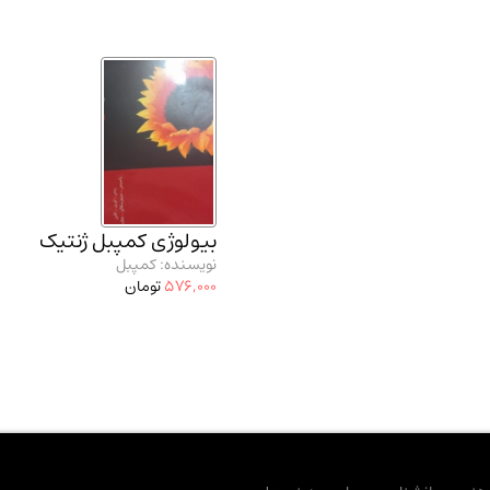
بیولوژی کمپبل ژنتیک
نویسنده: کمپبل
576,000
تومان