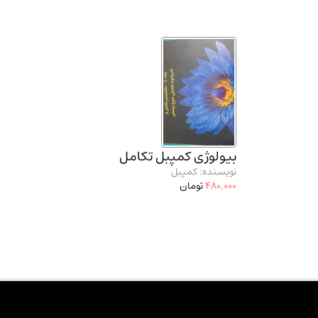
بیولوژی کمپبل تکامل
نویسنده: کمپبل
480,000
تومان