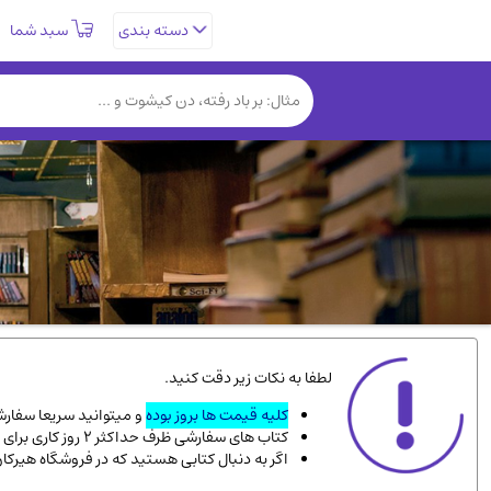
سبد شما
دسته بندی
تاریخی و فرهنگی
(838)
روانشناسی
(357)
کتب نادر و کمیاب
(19)
فلسفه و جامعه شناسی
(151)
دانشگاهی و آموزشی
(534)
علمی
(92)
ورزشی و تربیت بدنی
(34)
سیاسی
(116)
کتاب های مصور رنگی و گلاسه
(23)
لطفا به نکات زیر دقت کنید.
دایره المعارف و فرهنگ
(13)
کلیه قیمت ها بروز بوده
و میتوانید سریعا سفارشت
کتاب های سفارشی ظرف حداکثر 2 روز کاری برای پست پیشتاز، و 3 روز کاری برای پست سفارشی، به دست شما میرسد.
سینما و فیلم
(54)
اگر به دنبال کتابی هستید که در فروشگاه هیرکا
زندگینامه شهدا
(9)