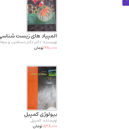
المپیاد های زیست شناسی
نویسنده: دکتر دکتر دستغیب و سعاد
480,000
تومان
بیولوژی کمپبل
نویسنده: کمپبل
528,000
تومان