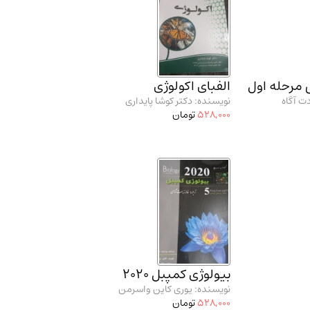
 مرحله اول
الفبای اکولوژی
ت آگاه
نویسنده: دکتر کوشا پایداری
528,000
تومان
بیولوژی کمپبل 2020
نویسنده: یوری کاین واسرمن
528,000
تومان