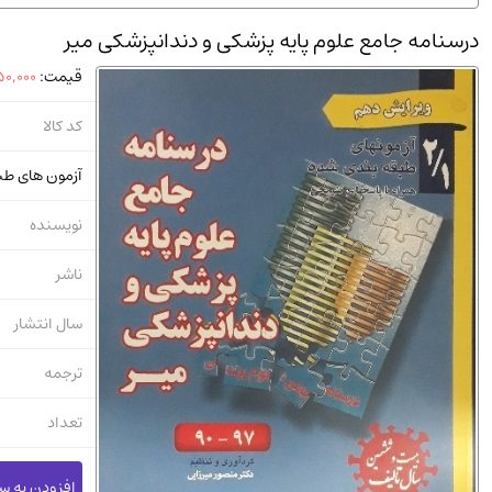
استخدامی و کاریابی دولتی و خصوصی.سوالـات و آزمونها
(2)
درسنامه جامع علوم پایه پزشکی و دندانپزشکی میر
دانشگاه پیامـ نور
(10)
قیمت:
0,000
کد کالا
آزمون‌ های طب
نویسنده
ناشر
سال انتشار
ترجمه
تعداد