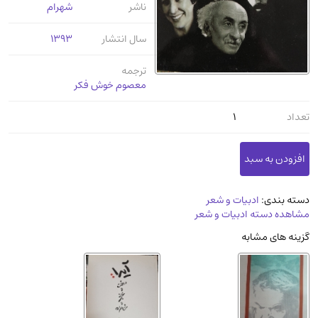
ناشر
شهرام
عرفانی و سلوک
(45)
الکترونیک
(11)
سال انتشار
1393
دایره المعارف و فرهنگ
(13)
ترجمه
علوم غریبه و شهودی
(16)
معصوم خوش فکر
معماری، عمران و شهرسازی
(29)
تعداد
1
سینما و فیلم
(54)
کتاب های قدیمی دینی و مذهبی
(14)
طراحی هنر و نقاشی و مجسمه سازی
(26)
زندگینامه شهدا
(9)
دسته بندی:
ادبیات و شعر
مشاهده دسته ادبیات و شعر
کتاب چاپ سنگی و کتاب خطی قدیمی
گزینه های مشابه
جغرافیا
(9)
استخدامی و کاریابی دولتی و خصوصی.سوالـات
و آزمونها
(2)
آموزشی و کنکوری