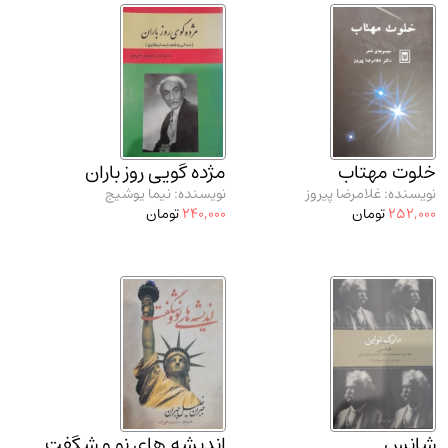
خلوت مهتاب
مژده گویی روز باران
نویسنده: غلامرضا پیروز
نویسنده: نیما یوشیج
252,000
تومان
240,000
تومان
شانس
اندیشه های نو و شگفت