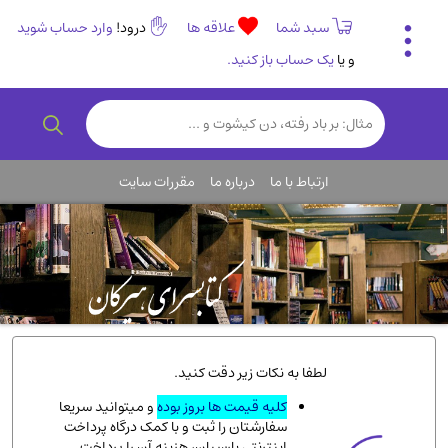
سبد شما
علاقه ها
درود!
وارد حساب شوید
و یا
یک حساب باز کنید.
تاریخی و فرهنگی
(838)
رمان و داستان ایرانی
(307)
هنر و موسیقی
(61)
ارتباط با ما
درباره ما
مقررات سایت
روانشناسی
(357)
انگلیسی و زبان خارجی
(14)
کودکان و نوجوانان
(76)
کتب نادر و کمیاب
(19)
روانشناسی
(112)
طب گیاهی و سنتی
(45)
لطفا به نکات زیر دقت کنید.
فلسفه و جامعه شناسی
(151)
کلیه قیمت ها بروز بوده
و میتوانید سریعا
سفارشتان را ثبت و با کمک درگاه پرداخت
ادبیات و شعر
(511)
اینترنتی پارسیان، هزینه آن را پرداخت