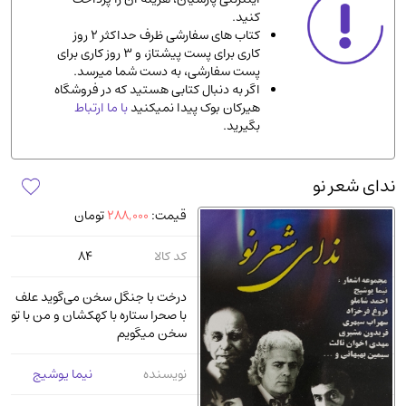
کنید.
ادیان و مذاهب
(142)
کتاب های سفارشی ظرف حداکثر 2 روز
دانشگاهی و آموزشی
(534)
کاری برای پست پیشتاز، و 3 روز کاری برای
پست سفارشی، به دست شما میرسد.
اقتصادی، بازاریابی و مالی
(56)
اگر به دنبال کتابی هستید که در فروشگاه
کتاب های متفرقه
(102)
هیرکان بوک پیدا نمیکنید
با ما ارتباط
بگیرید.
علمی
(92)
پزشکی
(140)
ندای شعر نو
کامپیوتر و نرم افزار
(13)
قیمت:
288,000
تومان
ورزشی و تربیت بدنی
(34)
آشپزی و خوراکی
(25)
کد کالا
84
سرگرمی و بازی
(7)
درخت با جنگل سخن می‌گوید علف
سیاسی
(116)
با صحرا ستاره با کهکشان و من با تو
سخن میگویم
رمان و داستان خارجی
(489)
حقوقی و قانون
(47)
نویسنده
نیما یوشیج
کتاب های مصور رنگی و گلاسه
(23)