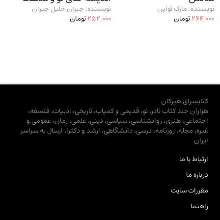
نویسنده: مارک تواین
نویسنده: جبران خلیل جبران
264,000
تومان
252,000
تومان
کتابسرای هیرکان
هزاران جلد کتاب نادر، نو، قدیمی و کمیاب، تاریخی، ادبیات، فلسفه،
اجتماعی، هنری، روانشناسی، سیاسی، دینی، علمی، رمان، عمومی و
غیره، مجله، روزنامه، درسی، دانشگاهی، ارشد و دکترا، ارسال به سراسر
ایران
ارتباط با ما
درباره ما
مقررات سایت
راهنما