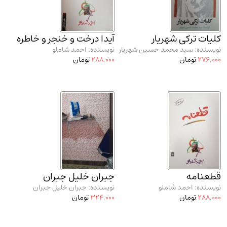
مدرسان شریف و انتشارت ارشد کتاب‌های..
(2)
دانشگاه پیامـ نور
(10)
کلیات ترکی شهریار
آیدا درخت و خنجر و خاطره
نویسنده: سید محمد حسین شهریار
نویسنده: احمد شاملو
276,000
تومان
288,000
تومان
قطعنامه
جبران خلیل جبران
نویسنده: احمد شاملو
نویسنده: جبران خلیل جبران
288,000
تومان
324,000
تومان