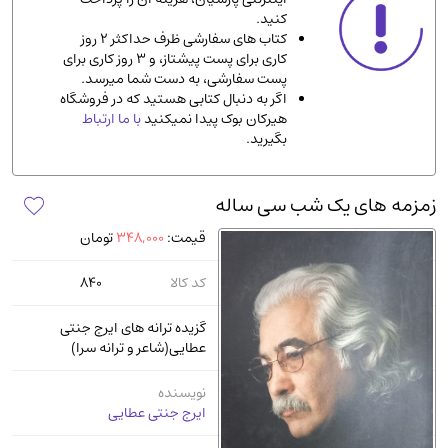
کنید.
ادیان و مذاهب
(142)
کتاب های سفارشی ظرف حداکثر 2 روز
دانشگاهی و آموزشی
(534)
کاری برای پست پیشتاز، و 3 روز کاری برای
پست سفارشی، به دست شما میرسد.
اقتصادی، بازاریابی و مالی
(56)
اگر به دنبال کتابی هستید که در فروشگاه
کتاب های متفرقه
(102)
هیرکان بوک پیدا نمیکنید
با ما ارتباط
بگیرید.
علمی
(92)
پزشکی
(140)
زمزمه‌ های یک شب سی ساله
کامپیوتر و نرم افزار
(13)
قیمت:
348,000
تومان
ورزشی و تربیت بدنی
(34)
آشپزی و خوراکی
(25)
کد کالا
840
سرگرمی و بازی
(7)
گزیده ترانه‌ های ایرج جنتی
سیاسی
(116)
عطایی(شاعر و ترانه سرا)
رمان و داستان خارجی
(489)
نویسنده
حقوقی و قانون
(47)
ایرج جنتی عطایی
کتاب های مصور رنگی و گلاسه
(23)