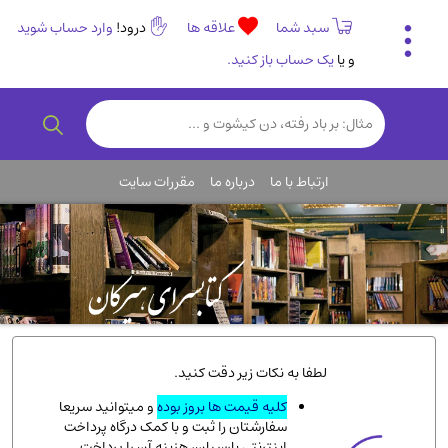
سبد شما
علاقه ها
درود!
وارد حساب شوید
و یا
یک حساب باز کنید.
تاریخی و فرهنگی
(838)
رمان و داستان ایرانی
(307)
هنر و موسیقی
(61)
ارتباط با ما
درباره ما
مقررات سایت
روانشناسی
(357)
انگلیسی و زبان خارجی
(14)
کودکان و نوجوانان
(76)
کتب نادر و کمیاب
(19)
روانشناسی
(112)
طب گیاهی و سنتی
(45)
لطفا به نکات زیر دقت کنید.
فلسفه و جامعه شناسی
(151)
کلیه قیمت ها بروز بوده
و میتوانید سریعا
سفارشتان را ثبت و با کمک درگاه پرداخت
ادبیات و شعر
(511)
اینترنتی پارسیان، هزینه آن را پرداخت