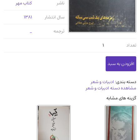
ناشر
کتاب مهر
عرفانی و سلوک
(45)
الکترونیک
(11)
سال انتشار
1381
دایره المعارف و فرهنگ
(13)
ترجمه
_
علوم غریبه و شهودی
(16)
تعداد
1
معماری، عمران و شهرسازی
(29)
سینما و فیلم
(54)
کتاب های قدیمی دینی و مذهبی
(14)
طراحی هنر و نقاشی و مجسمه سازی
(26)
دسته بندی:
ادبیات و شعر
زندگینامه شهدا
(9)
مشاهده دسته ادبیات و شعر
کتاب چاپ سنگی و کتاب خطی قدیمی
گزینه های مشابه
جغرافیا
(9)
استخدامی و کاریابی دولتی و خصوصی.سوالـات
و آزمونها
(2)
آموزشی و کنکوری