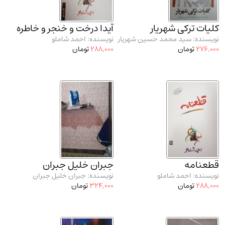
مدرسان شریف و انتشارت ارشد کتاب‌های..
(2)
دانشگاه پیامـ نور
(10)
کلیات ترکی شهریار
آیدا درخت و خنجر و خاطره
نویسنده: سید محمد حسین شهریار
نویسنده: احمد شاملو
276,000
تومان
288,000
تومان
قطعنامه
جبران خلیل جبران
نویسنده: احمد شاملو
نویسنده: جبران خلیل جبران
288,000
تومان
324,000
تومان