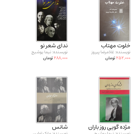
خلوت مهتاب
ندای شعر نو
نویسنده: غلامرضا پیروز
نویسنده: نیما یوشیج
252,000
تومان
288,000
تومان
مژده گویی روز باران
شانس
نویسنده: نیما یوشیج
نویسنده: مارک تواین