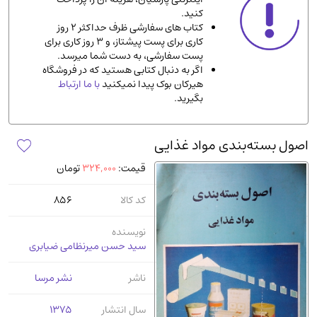
کنید.
ادیان و مذاهب
(142)
کتاب های سفارشی ظرف حداکثر 2 روز
دانشگاهی و آموزشی
(534)
کاری برای پست پیشتاز، و 3 روز کاری برای
پست سفارشی، به دست شما میرسد.
اقتصادی، بازاریابی و مالی
(56)
اگر به دنبال کتابی هستید که در فروشگاه
کتاب های متفرقه
(102)
هیرکان بوک پیدا نمیکنید
با ما ارتباط
بگیرید.
علمی
(92)
پزشکی
(140)
اصول بسته‌بندی مواد غذایی
کامپیوتر و نرم افزار
(13)
قیمت:
324,000
تومان
ورزشی و تربیت بدنی
(34)
آشپزی و خوراکی
(25)
کد کالا
856
سرگرمی و بازی
(7)
نویسنده
سیاسی
(116)
سید حسن میرنظامی ضیابری
رمان و داستان خارجی
(489)
ناشر
نشر مرسا
حقوقی و قانون
(47)
کتاب های مصور رنگی و گلاسه
(23)
سال انتشار
1375