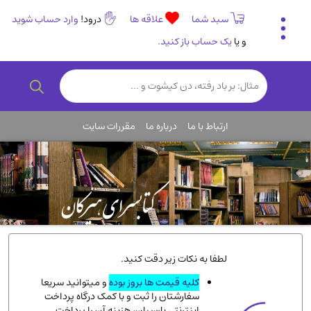
سبد شما
علاقه ها
درود!
وارد حساب شوید
و یا
یک حساب باز کنید.
تاریخی و فرهنگی
(838)
رمان و داستان ایرانی
(307)
هنر و موسیقی
(61)
ارتباط با ما
درباره ما
مقررات سایت
روانشناسی
(357)
انگلیسی و زبان خارجی
(14)
کودکان و نوجوانان
(76)
کتب نادر و کمیاب
(19)
روانشناسی
(112)
طب گیاهی و سنتی
(45)
لطفا به نکات زیر دقت کنید.
فلسفه و جامعه شناسی
(151)
کلیه قیمت ها بروز بوده
و میتوانید سریعا
سفارشتان را ثبت و با کمک درگاه پرداخت
ادبیات و شعر
(511)
اینترنتی پارسیان، هزینه آن را پرداخت