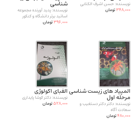
شناسی
نویسنده: حسن اشرف الکتابی
مدرسان شریف و انتشارت ارشد کتاب‌های..
(2)
348,000
تومان
نویسنده: پدید آورنده مجموعه
دانشگاه پیامـ نور
(10)
اساتید برتر دانشگاه و کنکور
396,000
تومان
المپیاد های زیست شناسی
الفبای اکولوژی
مرحله اول
نویسنده: دکتر کوشا پایداری
528,000
تومان
نویسنده: دکتر دکتر دستغیب و
سعادت آگاه
480,000
تومان