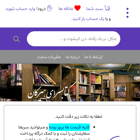
سبد شما
علاقه ها
درود!
وارد حساب شوید
و یا
یک حساب باز کنید.
تاریخی و فرهنگی
(838)
رمان و داستان ایرانی
(307)
هنر و موسیقی
(61)
ارتباط با ما
درباره ما
مقررات سایت
روانشناسی
(357)
انگلیسی و زبان خارجی
(14)
کودکان و نوجوانان
(76)
کتب نادر و کمیاب
(19)
روانشناسی
(112)
طب گیاهی و سنتی
(45)
لطفا به نکات زیر دقت کنید.
فلسفه و جامعه شناسی
(151)
کلیه قیمت ها بروز بوده
و میتوانید سریعا
سفارشتان را ثبت و با کمک درگاه پرداخت
ادبیات و شعر
(511)
اینترنتی پارسیان، هزینه آن را پرداخت