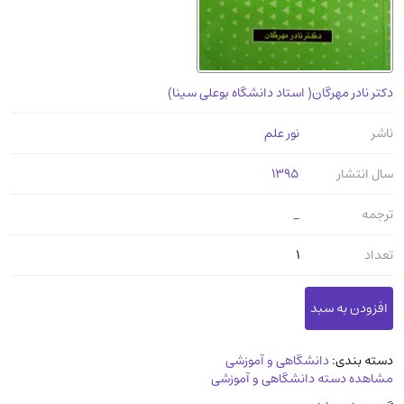
عرفانی و سلوک
(45)
الکترونیک
(11)
دایره المعارف و فرهنگ
(13)
دکتر نادر مهرگان( استاد دانشگاه بوعلی سینا)
علوم غریبه و شهودی
(16)
معماری، عمران و شهرسازی
(29)
ناشر
نور علم
سینما و فیلم
(54)
سال انتشار
1395
کتاب های قدیمی دینی و مذهبی
(14)
ترجمه
_
طراحی هنر و نقاشی و مجسمه سازی
(26)
زندگینامه شهدا
(9)
تعداد
1
کتاب چاپ سنگی و کتاب خطی قدیمی
جغرافیا
(9)
استخدامی و کاریابی دولتی و خصوصی.سوالـات
دسته بندی:
دانشگاهی و آموزشی
و آزمونها
(2)
مشاهده دسته دانشگاهی و آموزشی
آموزشی و کنکوری