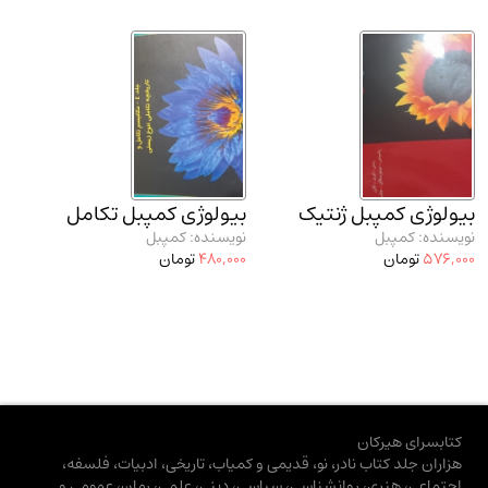
بیولوژی کمپبل ژنتیک
بیولوژی کمپبل تکامل
نویسنده: کمپبل
نویسنده: کمپبل
576,000
تومان
480,000
تومان
کتابسرای هیرکان
هزاران جلد کتاب نادر، نو، قدیمی و کمیاب، تاریخی، ادبیات، فلسفه،
اجتماعی، هنری، روانشناسی، سیاسی، دینی، علمی، رمان، عمومی و