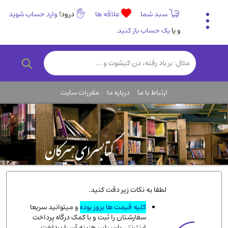
سبد شما
علاقه ها
درود!
وارد حساب شوید
و یا
یک حساب باز کنید.
تاریخی و فرهنگی
(838)
رمان و داستان ایرانی
(307)
هنر و موسیقی
(61)
ارتباط با ما
درباره ما
مقررات سایت
روانشناسی
(357)
انگلیسی و زبان خارجی
(14)
کودکان و نوجوانان
(76)
کتب نادر و کمیاب
(19)
روانشناسی
(112)
طب گیاهی و سنتی
(45)
لطفا به نکات زیر دقت کنید.
فلسفه و جامعه شناسی
(151)
کلیه قیمت ها بروز بوده
و میتوانید سریعا
سفارشتان را ثبت و با کمک درگاه پرداخت
ادبیات و شعر
(511)
اینترنتی پارسیان، هزینه آن را پرداخت