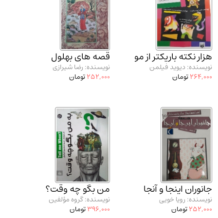
مدرسان شریف و انتشارت ارشد کتاب‌های..
(2)
دانشگاه پیامـ نور
(10)
هزار نکته باریکتر از مو
قصه های بهلول
نویسنده: دیوید فیلمن
نویسنده: رضا شیرازی
264,000
تومان
252,000
تومان
جانوران اینجا و آنجا
من بگو چه وقت؟
نویسنده: رویا خویی
نویسنده: گروه مؤلفین
252,000
تومان
396,000
تومان