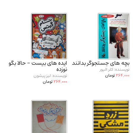
بچه‌ های جستجوگر بدانند
ایده‌ های بیست - حالا بگو
نوزده
نویسنده: کلر الیور
264,000
تومان
نویسنده: لیز پیشون
264,000
تومان