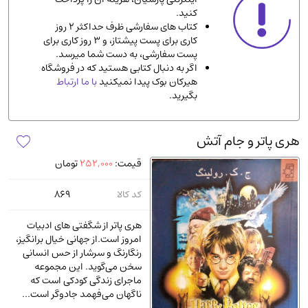
کنید.
ادیان و مذاهب
(142)
کتاب های سفارشی ظرف حداکثر 2 روز
دانشگاهی و آموزشی
(534)
کاری برای پست پیشتاز، و 3 روز کاری برای
پست سفارشی، به دست شما میرسد.
اقتصادی، بازاریابی و مالی
(56)
اگر به دنبال کتابی هستید که در فروشگاه
کتاب های متفرقه
(102)
هیرکان بوک پیدا نمیکنید
با ما ارتباط
بگیرید.
علمی
(92)
پزشکی
(140)
هری پاتر و جام آتش
کامپیوتر و نرم افزار
(13)
قیمت:
252,000
تومان
ورزشی و تربیت بدنی
(34)
آشپزی و خوراکی
(25)
کد کالا
869
سرگرمی و بازی
(7)
هری پاتر از شگفتی‌ های ادبیات
سیاسی
(116)
امروز است.از جهانی خیال برانگیز،
رنگارنگ و سرشار از حس انسانی
رمان و داستان خارجی
(489)
سخن می‌گوید. این مجموعه
حقوقی و قانون
(47)
ماجرای زندگی کودکی است که
ناگهان می‌فهمد جادوگر است...
کتاب های مصور رنگی و گلاسه
(23)