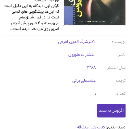
آن دیده می‌شود
عرفانی و سلوک
(45)
تازگی این دیدگاه به این دلیل است
که این‌ها پیشگویی‌ های کسی
الکترونیک
(11)
است که در قرن شانزدهم
می‌زیسته و 4 قرن پیش آنچه را
دایره المعارف و فرهنگ
(13)
امروز روی می‌دهد دیده است...
علوم غریبه و شهودی
(16)
نویسنده
دکتر شرف الدین اعرجی
معماری، عمران و شهرسازی
(29)
سینما و فیلم
(54)
ناشر
انتشارات علویون
کتاب های قدیمی دینی و مذهبی
(14)
سال انتشار
1388
طراحی هنر و نقاشی و مجسمه سازی
(26)
زندگینامه شهدا
(9)
ترجمه
عباسعلی براتی
کتاب چاپ سنگی و کتاب خطی قدیمی
تعداد
1
جغرافیا
(9)
استخدامی و کاریابی دولتی و خصوصی.سوالـات
و آزمونها
(2)
آموزشی و کنکوری
دسته بندی:
کتاب های متفرقه