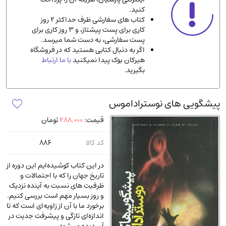
کنید.
ادیان و مذاهب
(142)
کتاب های سفارشی ظرف حداکثر 2 روز
دانشگاهی و آموزشی
(534)
کاری برای پست پیشتاز، و 3 روز کاری برای
پست سفارشی، به دست شما میرسد.
اقتصادی، بازاریابی و مالی
(57)
اگر به دنبال کتابی هستید که در فروشگاه
کتاب های متفرقه
(102)
هیرکان بوک پیدا نمیکنید
با ما ارتباط
بگیرید.
علمی
(92)
پزشکی
(140)
پیشگویی‌ های نوستراداموس
کامپیوتر و نرم افزار
(13)
قیمت:
288,000
تومان
ورزشی و تربیت بدنی
(34)
آشپزی و خوراکی
(25)
کد کالا
886
سرگرمی و بازی
(7)
در این کتاب کوشیده‌ایم این دوره از
سیاسی
(116)
تاریخ جهان را که با احتمالات و
ظرفیت‌ های نسبت به آینده نزدیک
رمان و داستان خارجی
(489)
و روز بسیار مهم است بررسی کنیم.
حقوقی و قانون
(47)
برخورد ما با آن از زاویه‌ای است که تا
اندازه‌ای تازگی و پیشرفت جدیت در
کتاب های مصور رنگی و گلاسه
(23)