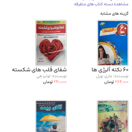
مشاهده دسته کتاب های متفرقه
مدرسان شریف و انتشارت ارشد کتاب‌های..
(2)
گزینه های مشابه
دانشگاه پیامـ نور
(10)
60 نکته آلرژی ها
شفای قلب های شکسته
نویسنده: ماری بورل
نویسنده: لوئیز هی
264,000
تومان
240,000
تومان