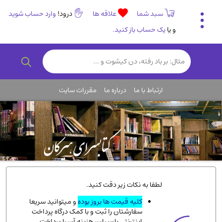
سبد شما
علاقه ها
درود!
وارد حساب شوید
و یا
یک حساب باز کنید.
تاریخی و فرهنگی
(838)
رمان و داستان ایرانی
(307)
هنر و موسیقی
(61)
ارتباط با ما
درباره ما
مقررات سایت
روانشناسی
(357)
انگلیسی و زبان خارجی
(14)
کودکان و نوجوانان
(76)
کتب نادر و کمیاب
(19)
روانشناسی
(112)
طب گیاهی و سنتی
(45)
لطفا به نکات زیر دقت کنید.
فلسفه و جامعه شناسی
(151)
کلیه قیمت ها بروز بوده
و میتوانید سریعا
سفارشتان را ثبت و با کمک درگاه پرداخت
ادبیات و شعر
(511)
اینترنتی پارسیان، هزینه آن را پرداخت