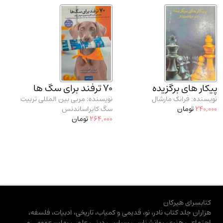
پیکار های برگزیده
70 ترفند برای سگ ها
نویسنده: فرانک مارشال
نویسنده: مربی بین المللی تربیت
240,000
تومان
سگ کایراساندنس
264,000
تومان
کتابسرای هیرکان
هزاران جلد کتاب نادر، نو، قدیمی و کمیاب، تاریخی، ادبیات، فلسفه،
اجتماعی، هنری، روانشناسی، سیاسی، دینی، علمی، رمان، عمومی و