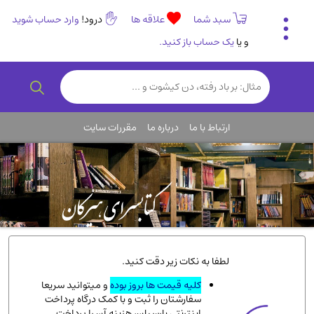
سبد شما
علاقه ها
درود!
وارد حساب شوید
و یا
یک حساب باز کنید.
تاریخی و فرهنگی
(838)
رمان و داستان ایرانی
(307)
هنر و موسیقی
(61)
ارتباط با ما
درباره ما
مقررات سایت
روانشناسی
(357)
انگلیسی و زبان خارجی
(14)
کودکان و نوجوانان
(76)
کتب نادر و کمیاب
(19)
روانشناسی
(112)
طب گیاهی و سنتی
(45)
لطفا به نکات زیر دقت کنید.
فلسفه و جامعه شناسی
(151)
کلیه قیمت ها بروز بوده
و میتوانید سریعا
سفارشتان را ثبت و با کمک درگاه پرداخت
ادبیات و شعر
(511)
اینترنتی پارسیان، هزینه آن را پرداخت