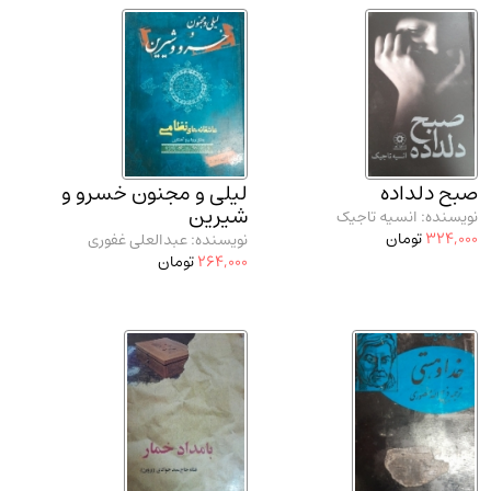
مدرسان شریف و انتشارت ارشد کتاب‌های..
(2)
دانشگاه پیامـ نور
(10)
صبح دلداده
لیلی و مجنون خسرو و
شیرین
نویسنده: انسیه تاجیک
324,000
تومان
نویسنده: عبدالعلی غفوری
264,000
تومان