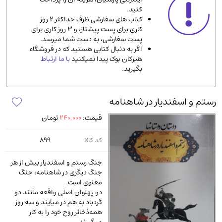
کنید.
ادیان و مذاهب
(142)
کتاب های سفارشی ظرف حداکثر 2 روز
دانشگاهی و آموزشی
(534)
کاری برای پست پیشتاز، و 3 روز کاری برای
پست سفارشی، به دست شما میرسد.
اقتصادی، بازاریابی و مالی
(56)
اگر به دنبال کتابی هستید که در فروشگاه
کتاب های متفرقه
(102)
هیرکان بوک پیدا نمیکنید
با ما ارتباط
بگیرید.
علمی
(92)
پزشکی
(140)
رستم و اسفندیار در شاهنامه
کامپیوتر و نرم افزار
(13)
قیمت:
240,000
تومان
ورزشی و تربیت بدنی
(34)
آشپزی و خوراکی
(25)
کد کالا
899
سرگرمی و بازی
(7)
جنگ رستم و اسفندیار بیش از هر
سیاسی
(116)
جنگ دیگری در شاهنامه، جنگ
معنوی است.
رمان و داستان خارجی
(489)
دو پهلوان اصلی واقعه مانند دو
حقوقی و قانون
(47)
گردباد به هم در میآیند و سه روز
همه‌ذخائر روح خود را به کار
کتاب های مصور رنگی و گلاسه
(23)