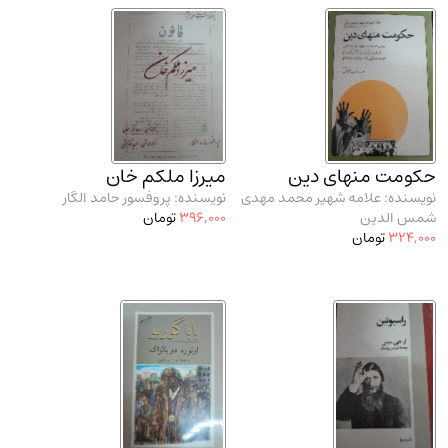
حکومت منهای دین
میرزا ملکم خان
نویسنده: علامه شهیر محمد مهدی
نویسنده: پروفسور حامد الگار
شمس الدین
396,000
تومان
324,000
تومان