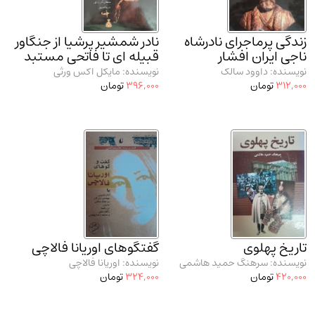
مدرسان شریف و انتشارت ارشد کتاب‌های..
(2)
دانشگاه پیامـ نور
(10)
زندگی پرماجرای نادرشاه
نادر شمشیر پرشیا از جنگاور
ناجی ایران افشار
قبیله ای تا فاتحی مستبد
نویسنده: داوود سالک
نویسنده: مایکل اکس ورثی
312,000
تومان
396,000
تومان
تاریخ پهلوی
گفتگوهای اوریانا فالاچی
نویسنده: سرهنگ حمید هاشمی
نویسنده: اوریانا فالاچی
420,000
تومان
324,000
تومان