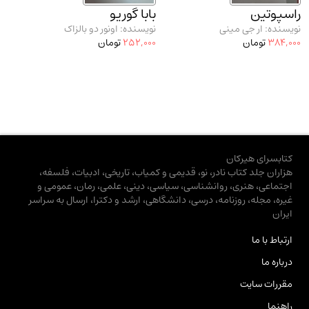
راسپوتین
بابا گوریو
نویسنده: ار جی مینی
نویسنده: اونور دو بالزاک
384,000
تومان
252,000
تومان
کتابسرای هیرکان
هزاران جلد کتاب نادر، نو، قدیمی و کمیاب، تاریخی، ادبیات، فلسفه،
اجتماعی، هنری، روانشناسی، سیاسی، دینی، علمی، رمان، عمومی و
غیره، مجله، روزنامه، درسی، دانشگاهی، ارشد و دکترا، ارسال به سراسر
ایران
ارتباط با ما
درباره ما
مقررات سایت
راهنما