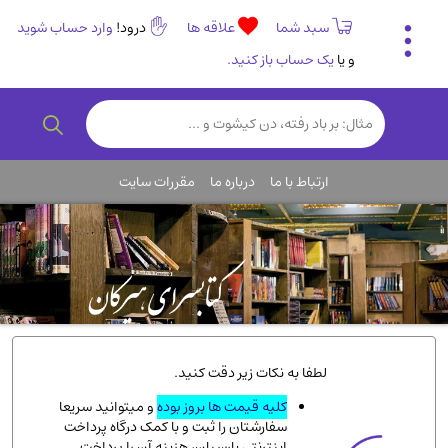
سبد شما
علاقه ها
درود!
وارد حساب شوید
و یا
یک حساب باز کنید.
تاریخی و فرهنگی
(838)
رمان و داستان ایرانی
(307)
هنر و موسیقی
(61)
ارتباط با ما
درباره ما
مقررات سایت
روانشناسی
(357)
انگلیسی و زبان خارجی
(14)
کودکان و نوجوانان
(76)
کتب نادر و کمیاب
(19)
روانشناسی
(112)
طب گیاهی و سنتی
(45)
لطفا به نکات زیر دقت کنید.
فلسفه و جامعه شناسی
(151)
کلیه قیمت ها بروز بوده
و میتوانید سریعا
سفارشتان را ثبت و با کمک درگاه پرداخت
ادبیات و شعر
(511)
اینترنتی پارسیان، هزینه آن را پرداخت