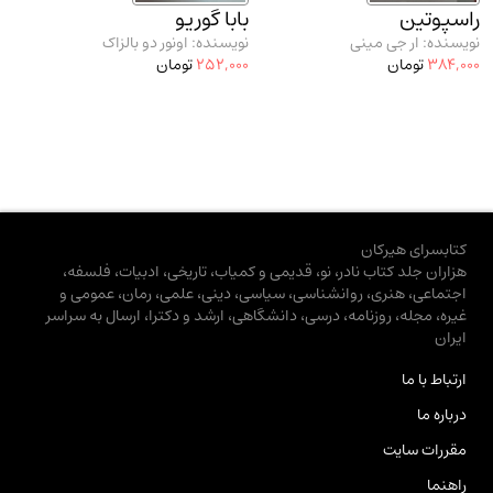
راسپوتین
بابا گوریو
نویسنده: ار جی مینی
نویسنده: اونور دو بالزاک
384,000
تومان
252,000
تومان
کتابسرای هیرکان
هزاران جلد کتاب نادر، نو، قدیمی و کمیاب، تاریخی، ادبیات، فلسفه،
اجتماعی، هنری، روانشناسی، سیاسی، دینی، علمی، رمان، عمومی و
غیره، مجله، روزنامه، درسی، دانشگاهی، ارشد و دکترا، ارسال به سراسر
ایران
ارتباط با ما
درباره ما
مقررات سایت
راهنما