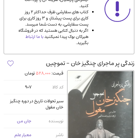
کنید.
ادیان و مذاهب
(142)
کتاب های سفارشی ظرف حداکثر 2 روز
دانشگاهی و آموزشی
(534)
کاری برای پست پیشتاز، و 3 روز کاری برای
پست سفارشی، به دست شما میرسد.
اقتصادی، بازاریابی و مالی
(56)
اگر به دنبال کتابی هستید که در فروشگاه
کتاب های متفرقه
(102)
هیرکان بوک پیدا نمیکنید
با ما ارتباط
بگیرید.
علمی
(92)
پزشکی
(140)
زندگی پر ماجرای چنگیز خان - تموچین
کامپیوتر و نرم افزار
(13)
قیمت:
528,000
تومان
ورزشی و تربیت بدنی
(34)
آشپزی و خوراکی
(25)
کد کالا
907
سرگرمی و بازی
(7)
سیر تحولات تاریخ در دوره چنگیز
سیاسی
(116)
خان مغول
رمان و داستان خارجی
(489)
نویسنده
جان من
حقوقی و قانون
(47)
کتاب های مصور رنگی و گلاسه
(23)
ناشر
معیار علم