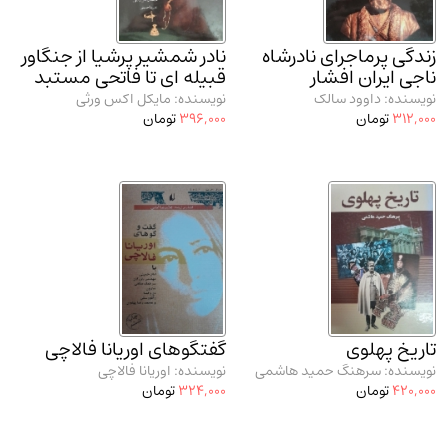
مدرسان شریف و انتشارت ارشد کتاب‌های..
(2)
دانشگاه پیامـ نور
(10)
زندگی پرماجرای نادرشاه
نادر شمشیر پرشیا از جنگاور
ناجی ایران افشار
قبیله ای تا فاتحی مستبد
نویسنده: داوود سالک
نویسنده: مایکل اکس ورثی
312,000
تومان
396,000
تومان
تاریخ پهلوی
گفتگوهای اوریانا فالاچی
نویسنده: سرهنگ حمید هاشمی
نویسنده: اوریانا فالاچی
420,000
تومان
324,000
تومان