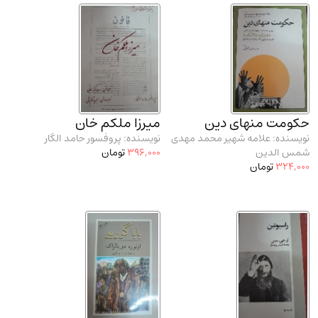
حکومت منهای دین
میرزا ملکم خان
نویسنده: علامه شهیر محمد مهدی
نویسنده: پروفسور حامد الگار
شمس الدین
396,000
تومان
324,000
تومان