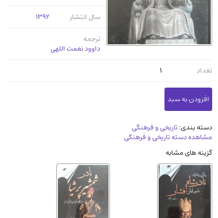
عرفانی و سلوک
(45)
سال انتشار
1392
الکترونیک
(11)
ترجمه
دایره المعارف و فرهنگ
(13)
داوود نعمت اللهی
علوم غریبه و شهودی
(16)
تعداد
1
معماری، عمران و شهرسازی
(29)
سینما و فیلم
(54)
کتاب های قدیمی دینی و مذهبی
(14)
طراحی هنر و نقاشی و مجسمه سازی
(26)
دسته بندی:
تاریخی و فرهنگی
زندگینامه شهدا
(9)
مشاهده دسته تاریخی و فرهنگی
کتاب چاپ سنگی و کتاب خطی قدیمی
گزینه های مشابه
جغرافیا
(9)
استخدامی و کاریابی دولتی و خصوصی.سوالـات
و آزمونها
(2)
آموزشی و کنکوری