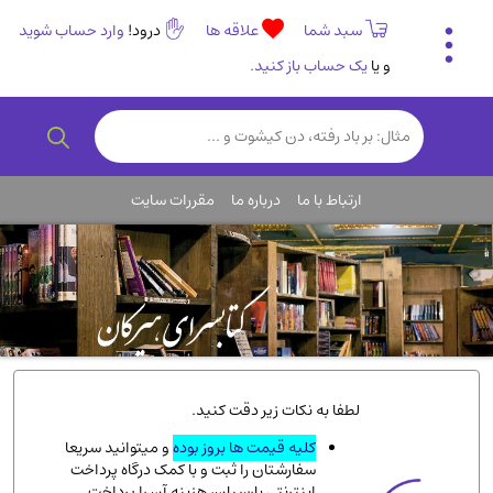
سبد شما
علاقه ها
درود!
وارد حساب شوید
و یا
یک حساب باز کنید.
تاریخی و فرهنگی
(838)
رمان و داستان ایرانی
(307)
هنر و موسیقی
(61)
ارتباط با ما
درباره ما
مقررات سایت
روانشناسی
(357)
انگلیسی و زبان خارجی
(14)
کودکان و نوجوانان
(76)
کتب نادر و کمیاب
(19)
روانشناسی
(112)
طب گیاهی و سنتی
(45)
لطفا به نکات زیر دقت کنید.
فلسفه و جامعه شناسی
(151)
کلیه قیمت ها بروز بوده
و میتوانید سریعا
سفارشتان را ثبت و با کمک درگاه پرداخت
ادبیات و شعر
(511)
اینترنتی پارسیان، هزینه آن را پرداخت