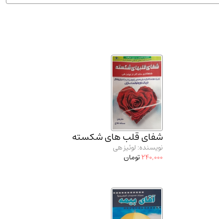
ان شریف و انتشارت ارشد کتاب‌های..
(2)
شفای قلب های شکسته
نویسنده: لوئیز هی
240,000
تومان