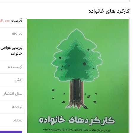
استخدامی و کاریابی دولتی و خصوصی.سوالـات و آزمونها
(2)
کارکرد های خانواده
دانشگاه پیامـ نور
(10)
قیمت:
2,000
کد کالا
بررسی عوامل مو
خانواده
نویسنده
ناشر
سال انتشار
ترجمه
تعداد