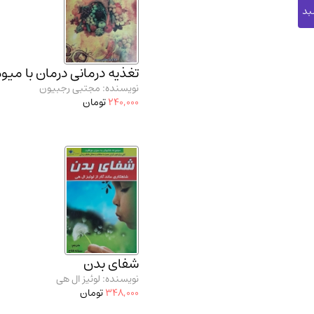
تغذیه درمانی درمان با میوه
نویسنده: مجتبی رجبیون
240,000
تومان
شفای بدن
نویسنده: لوئیز ال هی
348,000
تومان