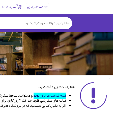
سبد شما
دسته بندی
تاریخی و فرهنگی
(838)
روانشناسی
(357)
کتب نادر و کمیاب
(19)
فلسفه و جامعه شناسی
(151)
دانشگاهی و آموزشی
(534)
علمی
(92)
ورزشی و تربیت بدنی
(34)
سیاسی
(116)
کتاب های مصور رنگی و گلاسه
(23)
لطفا به نکات زیر دقت کنید.
دایره المعارف و فرهنگ
(13)
کلیه قیمت ها بروز بوده
و میتوانید سریعا سفارشت
کتاب های سفارشی ظرف حداکثر 2 روز کاری برای پست پیشتاز، و 3 روز کاری برای پست سفارشی، به دست شما میرسد.
سینما و فیلم
(54)
اگر به دنبال کتابی هستید که در فروشگاه هیرکا
زندگینامه شهدا
(9)