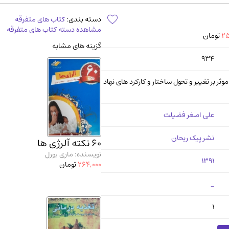
آموزشی و کنکوری
مدرس
دسته بندی:
کتاب های متفرقه
مشاهده دسته کتاب های متفرقه
25
تومان
گزینه های مشابه
934
ثر بر تغییر و تحول ساختار و کارکرد های نهاد
علی اصغر فضیلت
نشر پیک ریحان
60 نکته آلرژی ها
نویسنده: ماری بورل
1391
264,000
تومان
_
1