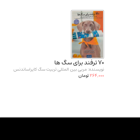
70 ترفند برای سگ ها
نویسنده: مربی بین المللی تربیت سگ کایراساندنس
264,000
تومان