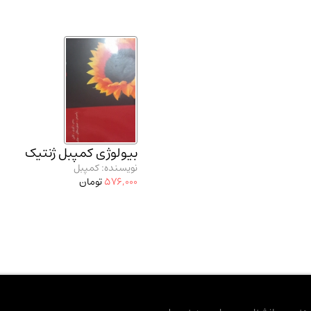
بیولوژی کمپبل ژنتیک
نویسنده: کمپبل
576,000
تومان