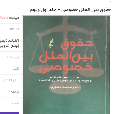
استخدامی و کاریابی دولتی و خصوصی.سوالـات و آزمونها
(2)
حقوق بین الملل خصوصی - جلد اول ودوم
دانشگاه پیامـ نور
(10)
قیمت:
8,000
کد کالا
(کلیات، تابعیت
(وضع اتباع بیگ
نویسنده
ناشر
سال انتشار
ترجمه
تعداد