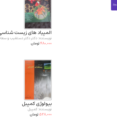
المپیاد های زیست شناسی
نویسنده: دکتر دکتر دستغیب و سعاد
480,000
تومان
بیولوژی کمپبل
نویسنده: کمپبل
528,000
تومان