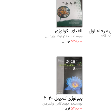
 مرحله اول
الفبای اکولوژی
ت آگاه
نویسنده: دکتر کوشا پایداری
528,000
تومان
بیولوژی کمپبل 2020
نویسنده: یوری کاین واسرمن
528,000
تومان