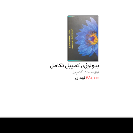
بیولوژی کمپبل تکامل
نویسنده: کمپبل
480,000
تومان