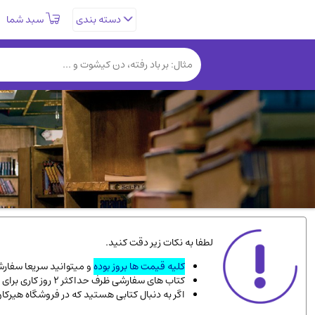
سبد شما
دسته بندی
تاریخی و فرهنگی
(838)
روانشناسی
(357)
کتب نادر و کمیاب
(19)
فلسفه و جامعه شناسی
(151)
دانشگاهی و آموزشی
(534)
علمی
(92)
ورزشی و تربیت بدنی
(34)
سیاسی
(116)
کتاب های مصور رنگی و گلاسه
(23)
لطفا به نکات زیر دقت کنید.
دایره المعارف و فرهنگ
(13)
کلیه قیمت ها بروز بوده
و میتوانید سریعا سفارشت
کتاب های سفارشی ظرف حداکثر 2 روز کاری برای پست پیشتاز، و 3 روز کاری برای پست سفارشی، به دست شما میرسد.
سینما و فیلم
(54)
اگر به دنبال کتابی هستید که در فروشگاه هیرکا
زندگینامه شهدا
(9)