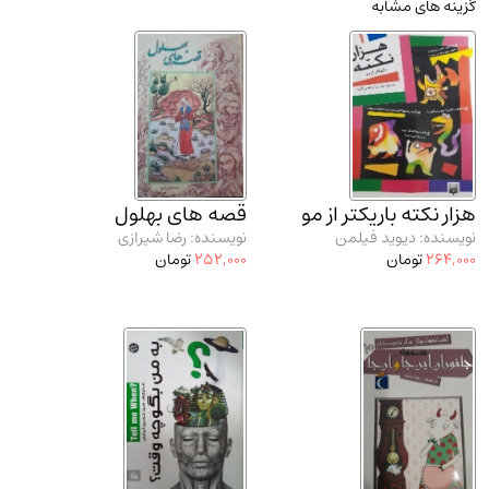
گزینه های مشابه
مدرسان شریف و انتشارت ارشد کتاب‌های..
(2)
دانشگاه پیامـ نور
(10)
هزار نکته باریکتر از مو
قصه های بهلول
نویسنده: دیوید فیلمن
نویسنده: رضا شیرازی
264,000
تومان
252,000
تومان