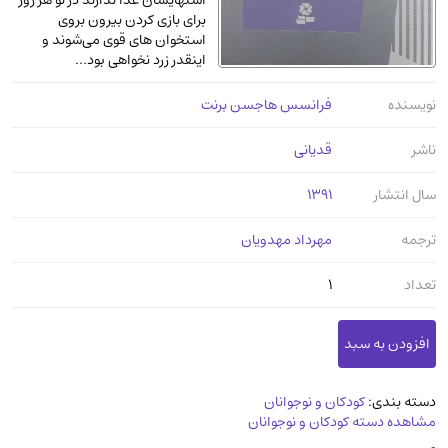
اشتهایشان غذا ندارند در تو هر روز
عرفانی و سلوک
(45)
برای بازی کردن بیرون بروی
استخوان‌ های قوی می‌شوند و
الکترونیک
(11)
اینقدر زرد نخواهی بود...
دایره المعارف و فرهنگ
(13)
نویسنده
فرانسس هاجسن برنت
علوم غریبه و شهودی
(16)
معماری، عمران و شهرسازی
(29)
ناشر
قدیانی
سینما و فیلم
(54)
سال انتشار
1391
کتاب های قدیمی دینی و مذهبی
(14)
ترجمه
مهرداد مهدویان
طراحی هنر و نقاشی و مجسمه سازی
(26)
زندگینامه شهدا
(9)
تعداد
1
کتاب چاپ سنگی و کتاب خطی قدیمی
جغرافیا
(9)
استخدامی و کاریابی دولتی و خصوصی.سوالـات
دسته بندی:
کودکان و نوجوانان
و آزمونها
(2)
مشاهده دسته کودکان و نوجوانان
آموزشی و کنکوری