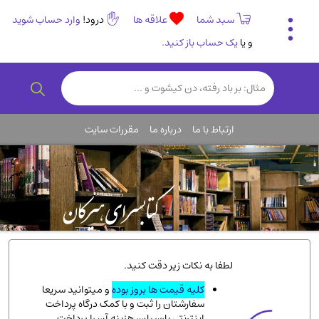
سبد شما
علاقه ها
درود!
وارد حساب شوید
و یا
یک حساب باز کنید.
تاریخی و فرهنگی
(838)
رمان و داستان ایرانی
(307)
هنر و موسیقی
(61)
ارتباط با ما
درباره ما
مقررات سایت
روانشناسی
(357)
انگلیسی و زبان خارجی
(14)
کودکان و نوجوانان
(76)
کتب نادر و کمیاب
(19)
روانشناسی
(112)
طب گیاهی و سنتی
(45)
لطفا به نکات زیر دقت کنید.
فلسفه و جامعه شناسی
(151)
کلیه قیمت ها بروز بوده
و میتوانید سریعا
سفارشتان را ثبت و با کمک درگاه پرداخت
ادبیات و شعر
(511)
اینترنتی پارسیان، هزینه آن را پرداخت