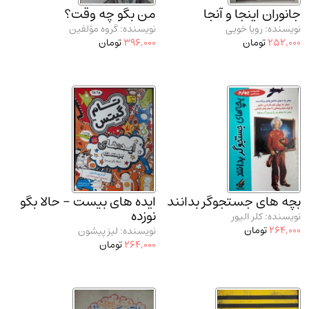
جانوران اینجا و آنجا
من بگو چه وقت؟
نویسنده: رویا خویی
نویسنده: گروه مؤلفین
252,000
تومان
396,000
تومان
بچه‌ های جستجوگر بدانند
ایده‌ های بیست - حالا بگو
نوزده
نویسنده: کلر الیور
264,000
تومان
نویسنده: لیز پیشون
264,000
تومان