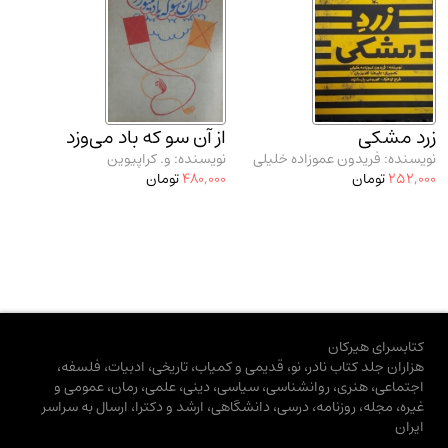
زرد مشکی
از آن سو که باد می‌وزد
نویسنده: فریدون عموزاده خلیلی
نویسنده: و. کراپیوین
252,000
تومان
480,000
تومان
کتابسرای هیرکان
هزاران جلد کتاب نادر، نو، قدیمی و کمیاب، تاریخی، ادبیات، فلسفه،
اجتماعی، هنری، روانشناسی، سیاسی، دینی، علمی، رمان، عمومی و
غیره، مجله، روزنامه، درسی، دانشگاهی، ارشد و دکترا، ارسال به سراسر
ایران