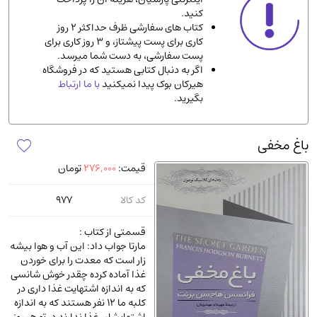
کنید.
ادیان و مذاهب
(142)
کتاب های سفارشی ظرف حداکثر 2 روز
دانشگاهی و آموزشی
(534)
کاری برای پست پیشتاز، و 3 روز کاری برای
پست سفارشی، به دست شما میرسد.
اقتصادی، بازاریابی و مالی
(56)
اگر به دنبال کتابی هستید که در فروشگاه
کتاب های متفرقه
(102)
هیرکان بوک پیدا نمیکنید
با ما ارتباط
بگیرید.
علمی
(92)
پزشکی
(140)
باغ مخفی
کامپیوتر و نرم افزار
(13)
قیمت:
276,000
تومان
ورزشی و تربیت بدنی
(34)
آشپزی و خوراکی
(25)
کد کالا
977
سرگرمی و بازی
(7)
قسمتی از کتاب :
سیاسی
(116)
مارتا جواب داد: این آب و هوا بیشه
زار است که معدت را برای خوردن
رمان و داستان خارجی
(489)
غذا آماده کرده چقدر خوش شانسی
حقوقی و قانون
(47)
که به اندازه اشتهایت غذا داری در
کلبه ما 12 نفر هستند که به اندازه
کتاب های مصور رنگی و گلاسه
(23)