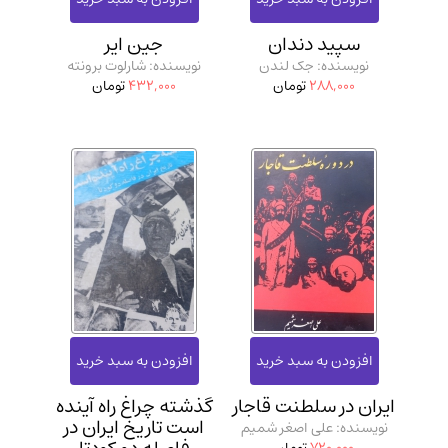
سپید دندان
جین ایر
نویسنده: جک لندن
نویسنده: شارلوت برونته
288,000
تومان
432,000
تومان
ایران در سلطنت قاجار
گذشته چراغ راه آینده
است تاریخ ایران در
نویسنده: علی اصغر شمیم