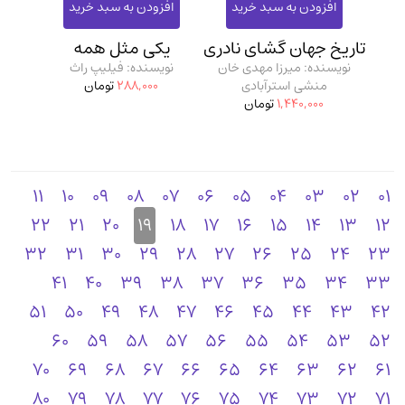
تاریخ جهان گشای نادری
یکی مثل همه
نویسنده: میرزا مهدی خان
نویسنده: فیلیپ راث
منشی استرآبادی
288,000
تومان
1,440,000
تومان
11
10
09
08
07
06
05
04
03
02
01
22
21
20
19
18
17
16
15
14
13
12
32
31
30
29
28
27
26
25
24
23
41
40
39
38
37
36
35
34
33
51
50
49
48
47
46
45
44
43
42
60
59
58
57
56
55
54
53
52
70
69
68
67
66
65
64
63
62
61
80
79
78
77
76
75
74
73
72
71