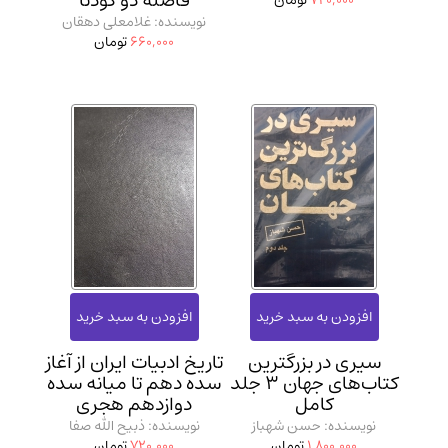
فاصله دو کودتا
720,000
تومان
نویسنده: غلامعلی دهقان
660,000
تومان
سیری در بزرگترین
تاریخ ادبیات ایران از آغاز
کتاب‌های جهان 3 جلد
سده دهم تا میانه سده
کامل
دوازدهم هجری
نویسنده: حسن شهباز
نویسنده: ذبیح الله صفا
1,800,000
تومان
720,000
تومان