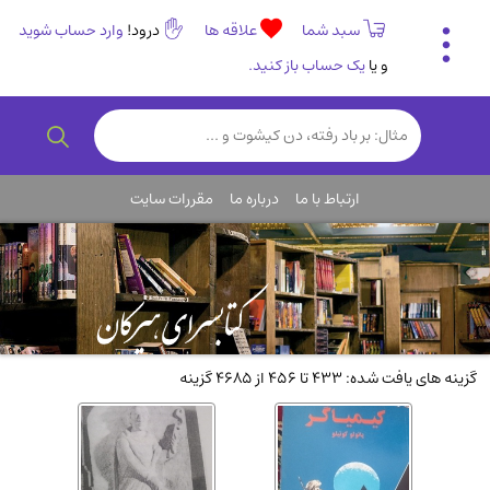
سبد شما
علاقه ها
درود!
وارد حساب شوید
و یا
یک حساب باز کنید.
تاریخی و فرهنگی
(838)
رمان و داستان ایرانی
(307)
هنر و موسیقی
(61)
ارتباط با ما
درباره ما
مقررات سایت
روانشناسی
(357)
انگلیسی و زبان خارجی
(14)
کودکان و نوجوانان
(76)
کتب نادر و کمیاب
(19)
روانشناسی
(112)
گزینه های یافت شده: 433 تا 456 از 4685 گزینه
طب گیاهی و سنتی
(45)
فلسفه و جامعه شناسی
(151)
ادبیات و شعر
(511)