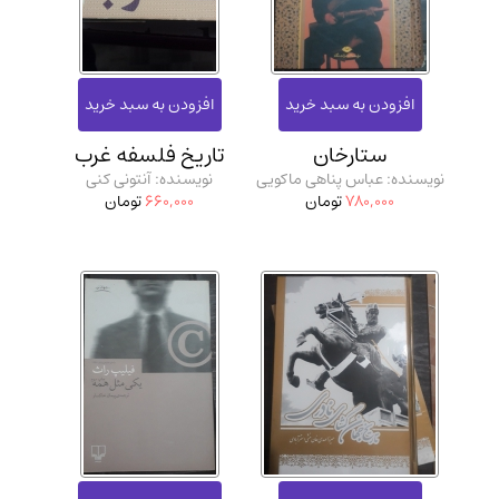
ستارخان
تاریخ فلسفه غرب
نویسنده: عباس پناهی ماکویی
نویسنده: آنتونی کنی
780,000
تومان
660,000
تومان