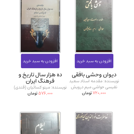
دیوان وحشی بافقی
ده هزار سال تاریخ و
فرهنگ ایران
نویسنده: مقدمه استاد سعید
نفیسی حواشی میم درویش
نویسنده: مینو کسائیان (قندی)
720,000
تومان
576,000
تومان