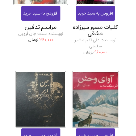
مدرسان شریف و انتشارت ارشد کتاب‌های..
(2)
دانشگاه پیامـ نور
(10)
کلیات مصور میرزاده
مراسم تدفین
عشقی
نویسنده: سنت جان آروین
360,000
تومان
نویسنده: علی اکبر مشیر
سلیمی
960,000
تومان