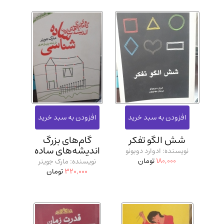
شش الگو تفکر
گام‌های بزرگ
اندیشه‌های ساده
نویسنده: ادوارد دوبونو
180,000
تومان
نویسنده: مارک جوینر
320,000
تومان