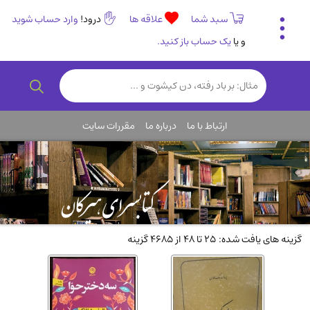
سبد شما
علاقه ها
درود!
وارد حساب شوید
و یا
یک حساب باز کنید.
تاریخی و فرهنگی
(838)
رمان و داستان ایرانی
(307)
هنر و موسیقی
(61)
ارتباط با ما
درباره ما
مقررات سایت
روانشناسی
(357)
انگلیسی و زبان خارجی
(14)
کودکان و نوجوانان
(76)
کتب نادر و کمیاب
(19)
روانشناسی
(112)
گزینه های یافت شده: 25 تا 48 از 4685 گزینه
طب گیاهی و سنتی
(45)
فلسفه و جامعه شناسی
(151)
ادبیات و شعر
(511)