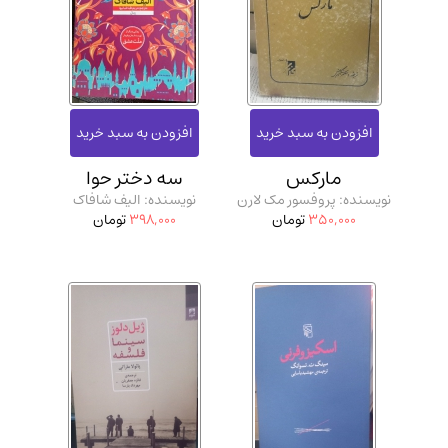
ادیان و مذاهب
(142)
دانشگاهی و آموزشی
(534)
اقتصادی، بازاریابی و مالی
(57)
کتاب های متفرقه
(102)
علمی
(92)
مارکس
سه دختر حوا
پزشکی
(140)
نویسنده: پروفسور مک لارن
نویسنده: الیف شافاک
کامپیوتر و نرم افزار
(13)
350,000
تومان
398,000
تومان
ورزشی و تربیت بدنی
(34)
آشپزی و خوراکی
(25)
سرگرمی و بازی
(7)
سیاسی
(116)
رمان و داستان خارجی
(489)
حقوقی و قانون
(47)
کتاب های مصور رنگی و گلاسه
(23)