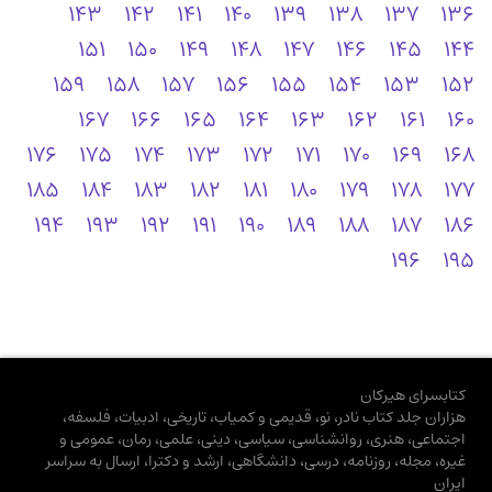
143
142
141
140
139
138
137
136
151
150
149
148
147
146
145
144
159
158
157
156
155
154
153
152
167
166
165
164
163
162
161
160
176
175
174
173
172
171
170
169
168
185
184
183
182
181
180
179
178
177
194
193
192
191
190
189
188
187
186
196
195
کتابسرای هیرکان
هزاران جلد کتاب نادر، نو، قدیمی و کمیاب، تاریخی، ادبیات، فلسفه،
اجتماعی، هنری، روانشناسی، سیاسی، دینی، علمی، رمان، عمومی و
غیره، مجله، روزنامه، درسی، دانشگاهی، ارشد و دکترا، ارسال به سراسر
ایران