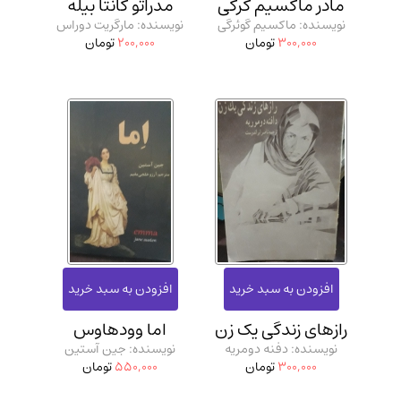
مادر ماکسیم گرگی
مدراتو کانتا بیله
مدرسان شریف و انتشارت ارشد کتاب‌های..
(2)
نویسنده: ماکسیم گوئرگی
نویسنده: مارگریت دوراس
300,000
تومان
200,000
تومان
دانشگاه پیامـ نور
(10)
رازهای زندگی یک زن
اما وودهاوس
نویسنده: دفنه دومریه
نویسنده: جین آستین
300,000
تومان
550,000
تومان