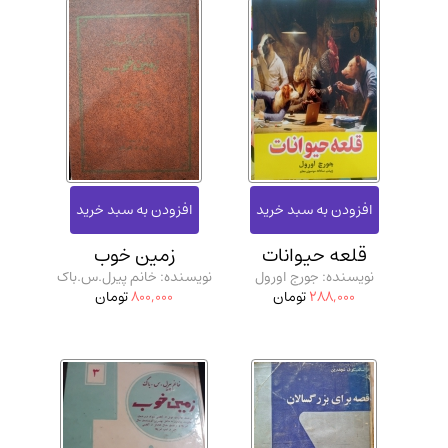
قلعه حیوانات
زمین خوب
نویسنده: جورج اورول
نویسنده: خانم پیرل.س.باک
288,000
تومان
800,000
تومان