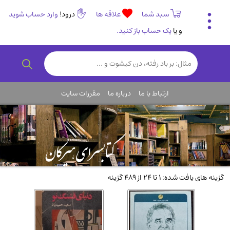
سبد شما
علاقه ها
درود!
وارد حساب شوید
و یا
یک حساب باز کنید.
تاریخی و فرهنگی
(838)
رمان و داستان ایرانی
(307)
هنر و موسیقی
(61)
ارتباط با ما
درباره ما
مقررات سایت
روانشناسی
(357)
انگلیسی و زبان خارجی
(14)
کودکان و نوجوانان
(76)
کتب نادر و کمیاب
(19)
روانشناسی
(112)
گزینه های یافت شده: 1 تا 24 از 489 گزینه
طب گیاهی و سنتی
(45)
فلسفه و جامعه شناسی
(151)
ادبیات و شعر
(511)