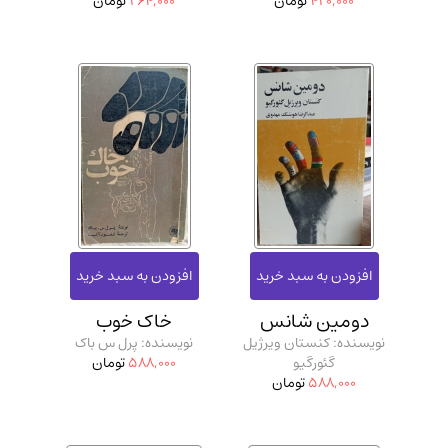
420,000
تومان
264,000
تومان
دومین شانس
خاک خوب
نویسنده: کنستان ویرژیل
نویسنده: پرل س باک
گئورگیو
588,000
تومان
588,000
تومان