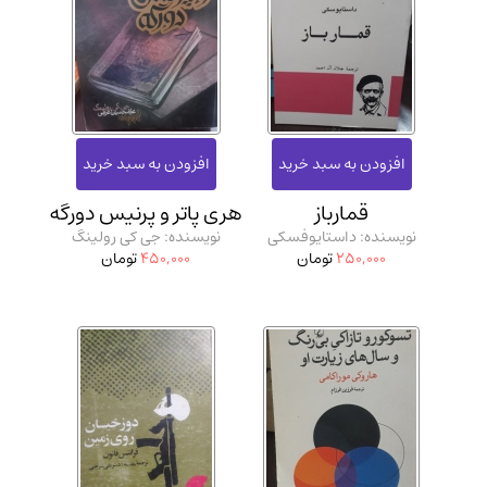
قمارباز
هری پاتر و پرنیس دورگه
نویسنده: داستایوفسکی
نویسنده: جی کی رولینگ
250,000
تومان
450,000
تومان