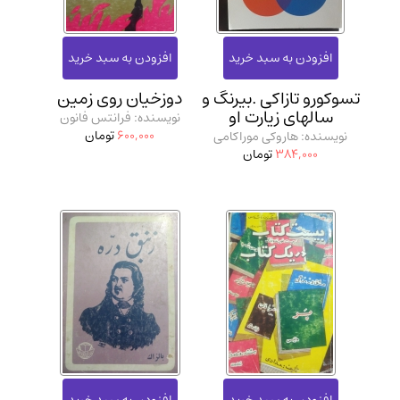
تسوکورو تازاکی .‌بیرنگ و
دوزخیان روی زمین
سالهای زیارت او
نویسنده: فرانتس فانون
600,000
تومان
نویسنده: هاروکی موراکامی
384,000
تومان