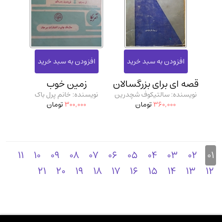
قصه ای برای بزرگسالان
زمین خوب
نویسنده: سالتیکوف شچدرین
نویسنده: خانم پرل باک
360,000
تومان
300,000
تومان
11
10
09
08
07
06
05
04
03
02
01
21
20
19
18
17
16
15
14
13
12