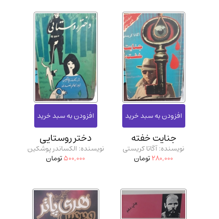
جنایت خفته
دختر روستایی
نویسنده: آگاتا کریستی
نویسنده: الکساندر پوشکین
280,000
تومان
500,000
تومان